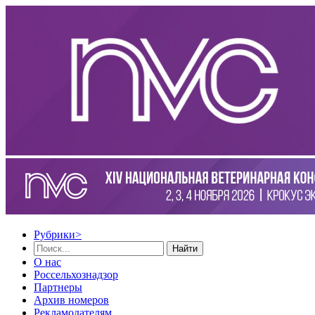
Рубрики
>
Найти
О нас
Россельхознадзор
Партнеры
Архив номеров
Рекламодателям