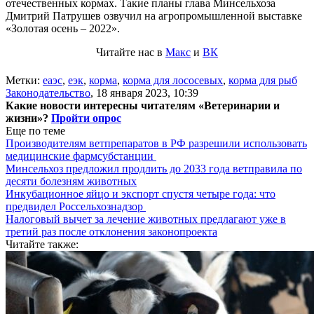
отечественных кормах. Такие планы глава Минсельхоза
Дмитрий Патрушев озвучил на агропромышленной выставке
«Золотая осень – 2022».
Читайте нас в
Макс
и
ВК
Метки:
еаэс
,
еэк
,
корма
,
корма для лососевых
,
корма для рыб
Законодательство
,
18 января 2023, 10:39
Какие новости интересны читателям «Ветеринарии и
жизни»?
Пройти опрос
Еще по теме
Производителям ветпрепаратов в РФ разрешили использовать
медицинские фармсубстанции
Минсельхоз предложил продлить до 2033 года ветправила по
десяти болезням животных
Инкубационное яйцо и экспорт спустя четыре года: что
предвидел Россельхознадзор
Налоговый вычет за лечение животных предлагают уже в
третий раз после отклонения законопроекта
Читайте также: