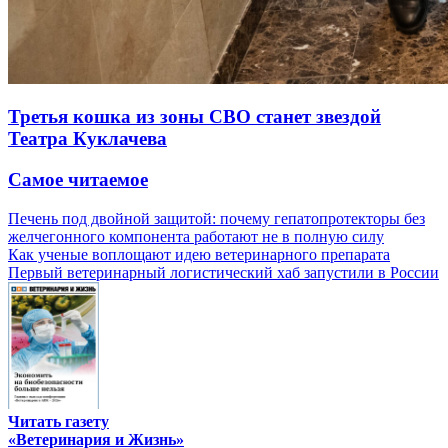
Третья кошка из зоны СВО станет звездой
Театра Куклачева
Самое читаемое
Печень под двойной защитой: почему гепатопротекторы без
желчегонного компонента работают не в полную силу
Как ученые воплощают идею ветеринарного препарата
Первый ветеринарный логистический хаб запустили в России
Читать газету
«Ветеринария и Жизнь»