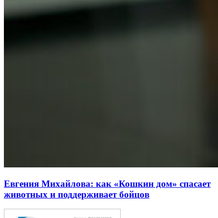
Евгения Михайлова: как «Кошкин дом» спасает
животных и поддерживает бойцов