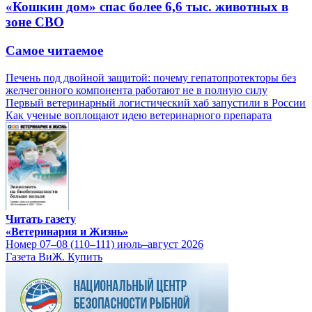
«Кошкин дом» спас более 6,6 тыс. животных в
зоне СВО
Самое читаемое
Печень под двойной защитой: почему гепатопротекторы без
желчегонного компонента работают не в полную силу
Первый ветеринарный логистический хаб запустили в России
Как ученые воплощают идею ветеринарного препарата
Читать газету
«Ветеринария и Жизнь»
Номер 07–08 (110–111) июль–август 2026
Газета ВиЖ. Купить