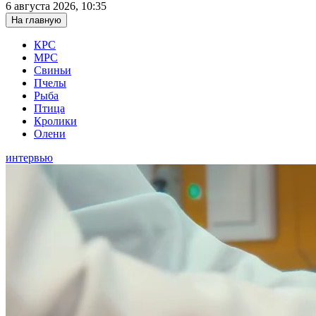
6 августа 2026, 10:35
На главную
КРС
МРС
Свиньи
Пчелы
Рыба
Птица
Кролики
Олени
интервью