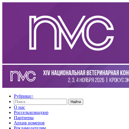
Рубрики
>
Найти
О нас
Россельхознадзор
Партнеры
Архив номеров
Рекламодателям