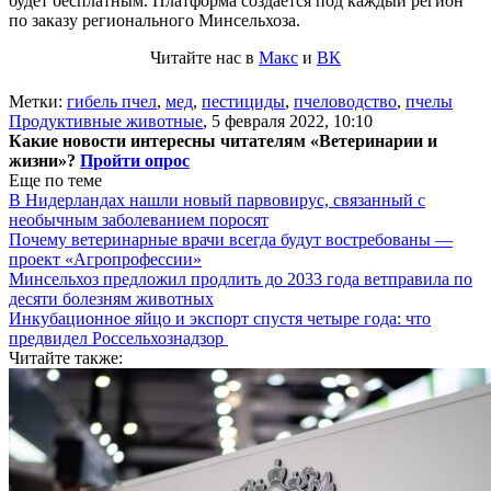
будет бесплатным. Платформа создается под каждый регион
по заказу регионального Минсельхоза.
Читайте нас в
Макс
и
ВК
Метки:
гибель пчел
,
мед
,
пестициды
,
пчеловодство
,
пчелы
Продуктивные животные
,
5 февраля 2022, 10:10
Какие новости интересны читателям «Ветеринарии и
жизни»?
Пройти опрос
Еще по теме
В Нидерландах нашли новый парвовирус, связанный с
необычным заболеванием поросят
Почему ветеринарные врачи всегда будут востребованы —
проект «Агропрофессии»
Минсельхоз предложил продлить до 2033 года ветправила по
десяти болезням животных
Инкубационное яйцо и экспорт спустя четыре года: что
предвидел Россельхознадзор
Читайте также: