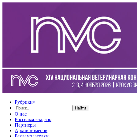
Рубрики
>
Найти
О нас
Россельхознадзор
Партнеры
Архив номеров
Рекламодателям