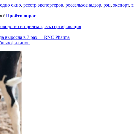
одно окно
,
реестр экспортеров
,
россельхознадзор
,
рэц
,
экспорт
,
э
и»?
Пройти опрос
оводство и причем здесь сертификация
да выросла в 7 раз — RNC Pharma
ыбных филинов