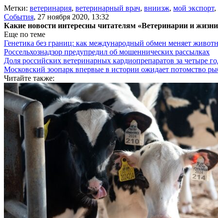
Метки:
ветеринария
,
ветеринарный врач
,
вниизж
,
мой экспорт
,
События
,
27 ноября 2020, 13:32
Какие новости интересны читателям «Ветеринарии и жизн
Еще по теме
Генетика без границ: как международный обмен меняет животн
Россельхознадзор предупредил об мошеннических рассылках
Доля российских ветеринарных кардиопрепаратов за четыре го
Московский зоопарк впервые в истории ожидает потомство р
Читайте также: