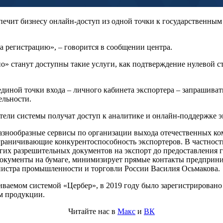
спечит бизнесу онлайн-доступ из одной точки к государственн
а регистрацию», – говорится в сообщении центра.
но» станут доступны такие услуги, как подтверждение нулевой
 единой точки входа – личного кабинета экспортера – запрашива
ельности.
тели системы получат доступ к аналитике и онлайн-поддержке э
разнообразные сервисы по организации выхода отечественных к
аничивающие конкурентоспособность экспортеров. В частности,
гих разрешительных документов на экспорт до предоставления 
 документы на бумаге, минимизирует прямые контакты предприн
нистра промышленности и торговли России Василия Осьмакова.
живаемом системой «Цербер», в 2019 году было зарегистрирован
м продукции.
Читайте нас в
Макс
и
ВК