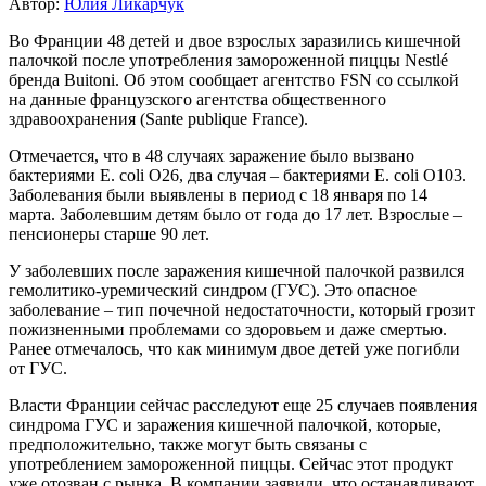
Автор:
Юлия Ликарчук
Во Франции 48 детей и двое взрослых заразились кишечной
палочкой после употребления замороженной пиццы Nestlé
бренда Buitoni. Об этом сообщает агентство FSN со ссылкой
на данные французского агентства общественного
здравоохранения (Santе publique France).
Отмечается, что в 48 случаях заражение было вызвано
бактериями E. coli O26, два случая – бактериями E. coli O103.
Заболевания были выявлены в период с 18 января по 14
марта. Заболевшим детям было от года до 17 лет. Взрослые –
пенсионеры старше 90 лет.
У заболевших после заражения кишечной палочкой развился
гемолитико-уремический синдром (ГУС). Это опасное
заболевание – тип почечной недостаточности, который грозит
пожизненными проблемами со здоровьем и даже смертью.
Ранее отмечалось, что как минимум двое детей уже погибли
от ГУС.
Власти Франции сейчас расследуют еще 25 случаев появления
синдрома ГУС и заражения кишечной палочкой, которые,
предположительно, также могут быть связаны с
употреблением замороженной пиццы. Сейчас этот продукт
уже отозван с рынка. В компании заявили, что останавливают