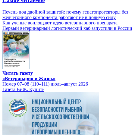
Самое читаемое
Печень под двойной защитой: почему гепатопротекторы без
желчегонного компонента работают не в полную силу
Как ученые воплощают идею ветеринарного препарата
Первый ветеринарный логистический хаб запустили в России
Читать газету
«Ветеринария и Жизнь»
Номер 07–08 (110–111) июль–август 2026
Газета ВиЖ. Купить