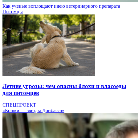
Как ученые воплощают идею ветеринарного препарата
Питомцы
Летние угрозы: чем опасны блохи и власоеды
для питомцев
СПЕЦПРОЕКТ
«Кошки — звезды Донбасса»