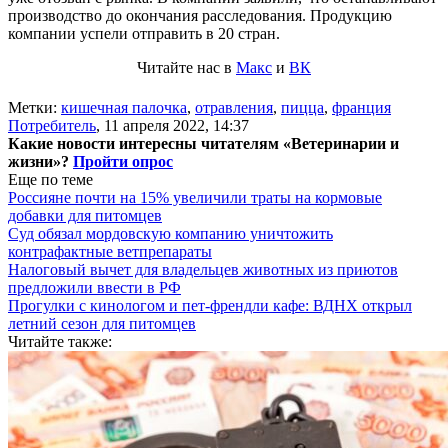
производство до окончания расследования. Продукцию
компании успели отправить в 20 стран.
Читайте нас в
Макс
и
ВК
Метки:
кишечная палочка
,
отравления
,
пицца
,
франция
Потребитель
,
11 апреля 2022, 14:37
Какие новости интересны читателям «Ветеринарии и
жизни»?
Пройти опрос
Еще по теме
Россияне почти на 15% увеличили траты на кормовые
добавки для питомцев
Суд обязал мордовскую компанию уничтожить
контрафактные ветпрепараты
Налоговый вычет для владельцев животных из приютов
предложили ввести в РФ
Прогулки с кинологом и пет-френдли кафе: ВДНХ открыл
летний сезон для питомцев
Читайте также: