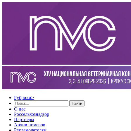
Рубрики
>
Найти
О нас
Россельхознадзор
Партнеры
Архив номеров
Рекламодателям