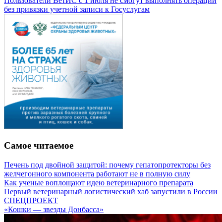
Пользователи ВетИС с 1 июля не смогут выполнять операции
без привязки учетной записи к Госуслугам
Самое читаемое
Печень под двойной защитой: почему гепатопротекторы без
желчегонного компонента работают не в полную силу
Как ученые воплощают идею ветеринарного препарата
Первый ветеринарный логистический хаб запустили в России
СПЕЦПРОЕКТ
«Кошки — звезды Донбасса»