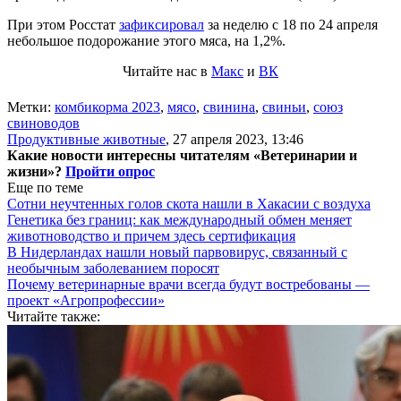
При этом Росстат
зафиксировал
за неделю с 18 по 24 апреля
небольшое подорожание этого мяса, на 1,2%.
Читайте нас в
Макс
и
ВК
Метки:
комбикорма 2023
,
мясо
,
свинина
,
свиньи
,
союз
свиноводов
Продуктивные животные
,
27 апреля 2023, 13:46
Какие новости интересны читателям «Ветеринарии и
жизни»?
Пройти опрос
Еще по теме
Сотни неучтенных голов скота нашли в Хакасии с воздуха
Генетика без границ: как международный обмен меняет
животноводство и причем здесь сертификация
В Нидерландах нашли новый парвовирус, связанный с
необычным заболеванием поросят
Почему ветеринарные врачи всегда будут востребованы —
проект «Агропрофессии»
Читайте также: