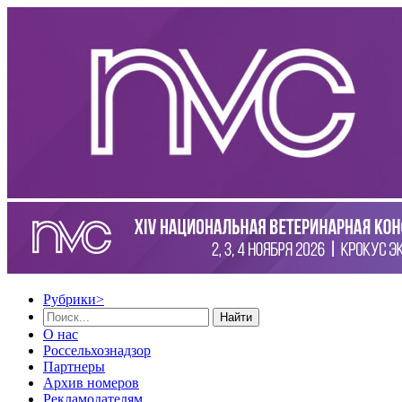
Рубрики
>
Найти
О нас
Россельхознадзор
Партнеры
Архив номеров
Рекламодателям