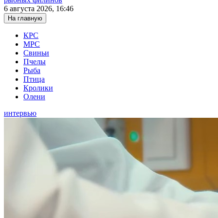
6 августа 2026, 16:46
На главную
КРС
МРС
Свиньи
Пчелы
Рыба
Птица
Кролики
Олени
интервью