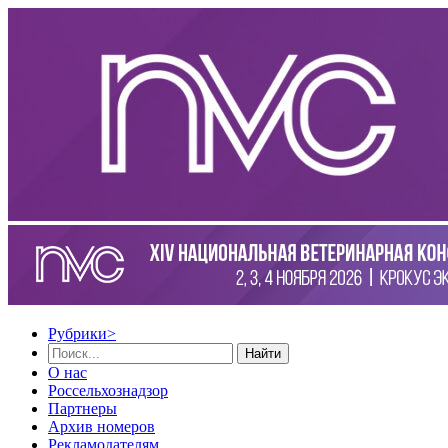
Рубрики
>
Найти
О нас
Россельхознадзор
Партнеры
Архив номеров
Рекламодателям