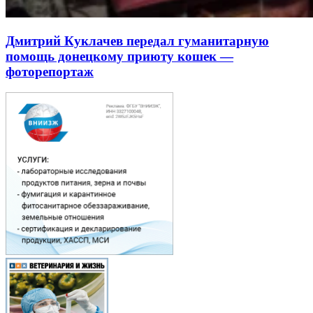
Дмитрий Куклачев передал гуманитарную
помощь донецкому приюту кошек —
фоторепортаж