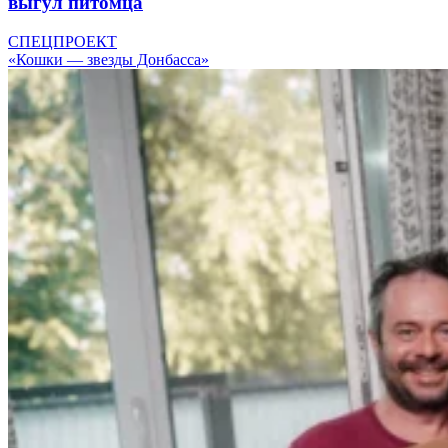
выгул питомца
СПЕЦПРОЕКТ
«Кошки — звезды Донбасса»