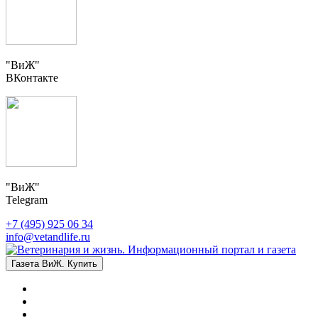
"ВиЖ"
ВКонтакте
"ВиЖ"
Telegram
+7 (495) 925 06 34
info@vetandlife.ru
Газета ВиЖ. Купить