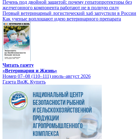
Печень под двойной защитой: почему гепатопротекторы без
желчегонного компонента работают не в полную силу
Первый ветеринарный логистический хаб запустили в России
Как ученые воплощают идею ветеринарного препарата
Читать газету
«Ветеринария и Жизнь»
Номер 07–08 (110–111) июль–август 2026
Газета ВиЖ. Купить