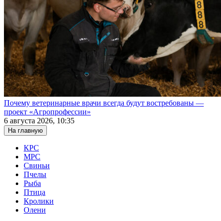
Почему ветеринарные врачи всегда будут востребованы —
проект «Агропрофессии»
6 августа 2026, 10:35
На главную
КРС
МРС
Свиньи
Пчелы
Рыба
Птица
Кролики
Олени