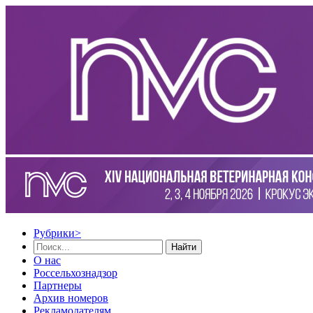
Рубрики
>
Найти
О нас
Россельхознадзор
Партнеры
Архив номеров
Рекламодателям