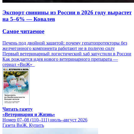
Экспорт свинины из России в 2026 году вырастет
на 5–6% — Ковалев
Самое читаемое
Печень под двойной защитой: почему гепатопротекторы без
желчегонного компонента работают не в полную силу
Первый ветеринарный логистический хаб запустили в России
Как рождается идея нового ветеринарного препарата —
сериал «ВиЖ»
Читать газету
«Ветеринария и Жизнь»
Номер 07–08 (110–111) июль–август 2026
Газета ВиЖ. Купить