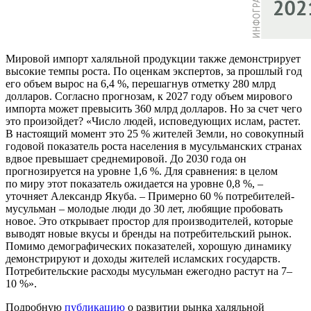
Мировой импорт халяльной продукции также демонстрирует
высокие темпы роста. По оценкам экспертов, за прошлый год
его объем вырос на 6,4 %, перешагнув отметку 280 млрд
долларов. Согласно прогнозам, к 2027 году объем мирового
импорта может превысить 360 млрд долларов. Но за счет чего
это произойдет? «Число людей, исповедующих ислам, растет.
В настоящий момент это 25 % жителей Земли, но совокупный
годовой показатель роста населения в мусульманских странах
вдвое превышает среднемировой. До 2030 года он
прогнозируется на уровне 1,6 %. Для сравнения: в целом
по миру этот показатель ожидается на уровне 0,8 %, –
уточняет Александр Якуба. – Примерно 60 % потребителей-
мусульман – молодые люди до 30 лет, любящие пробовать
новое. Это открывает простор для производителей, которые
выводят новые вкусы и бренды на потребительский рынок.
Помимо демографических показателей, хорошую динамику
демонстрируют и доходы жителей исламских государств.
Потребительские расходы мусульман ежегодно растут на 7–
10 %».
Подробную
публикацию
о развитии рынка халяльной