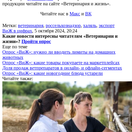
продукции читайте на сайте «Ветеринария и жизнь».
Читайте нас в
Макс
и
ВК
Метки:
ветеринария
,
россельхознадзор
,
халяль
,
экспорт
ВиЖ в цифрах
,
5 октября 2024, 20:24
Какие новости интересны читателям «Ветеринарии и
жизни»?
Пройти опрос
Еще по теме
Опрос «ВиЖ»: нужно ли вводить лимиты на домашних
животных
Опрос «ВиЖ»: какие товары покупаете на маркетплейсах
Доля продаж ветпрепаратов в онлайн- и офлайн-сегментах
Опрос «ВиЖ»: какие новогодние блюда устарели
Читайте также: