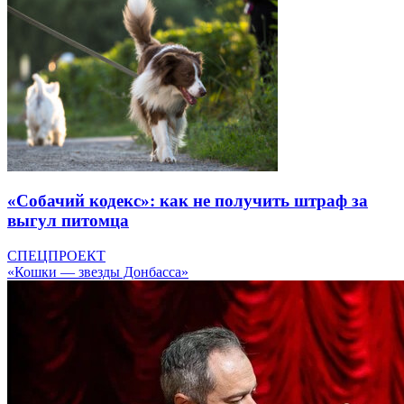
«Собачий кодекс»: как не получить штраф за
выгул питомца
СПЕЦПРОЕКТ
«Кошки — звезды Донбасса»