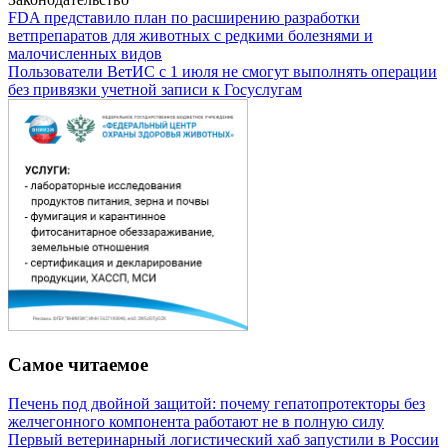
FDA представило план по расширению разработки
ветпрепаратов для животных с редкими болезнями и
малочисленных видов
Пользователи ВетИС с 1 июля не смогут выполнять операции
без привязки учетной записи к Госуслугам
Самое читаемое
Печень под двойной защитой: почему гепатопротекторы без
желчегонного компонента работают не в полную силу
Первый ветеринарный логистический хаб запустили в России