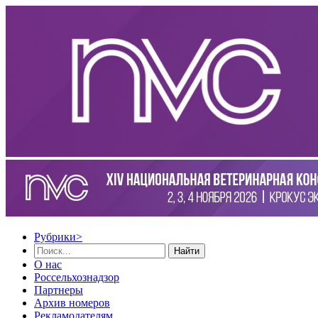
Рубрики
>
Найти
О нас
Россельхознадзор
Партнеры
Архив номеров
Рекламодателям