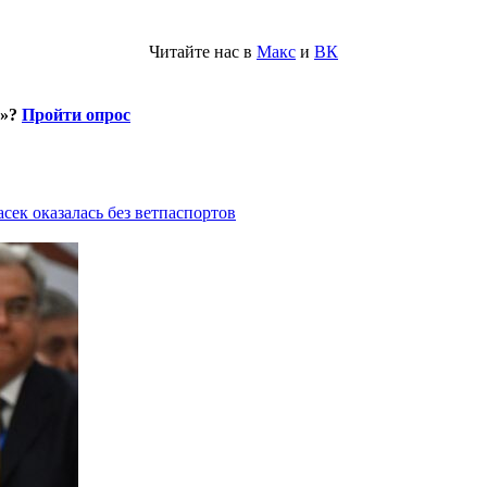
Читайте нас в
Макс
и
ВК
и»?
Пройти опрос
асек оказалась без ветпаспортов