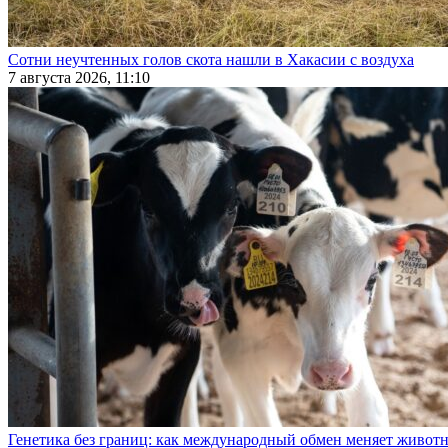
Сотни неучтенных голов скота нашли в Хакасии с воздуха
7 августа 2026, 11:10
Генетика без границ: как международный обмен меняет животн