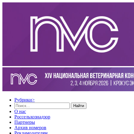
Рубрики
>
Найти
О нас
Россельхознадзор
Партнеры
Архив номеров
Рекламодателям