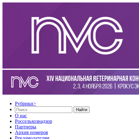
Рубрики
>
Найти
О нас
Россельхознадзор
Партнеры
Архив номеров
Рекламодателям