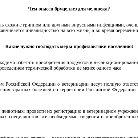
Чем опасен бруцеллез для человека?
ень схожи с гриппом или другими вирусными инфекциями, очень 
заканчивается инвалидностью на всю жизнь, а во время береме
Какие нужно соблюдать меры профилактики населению!
ходимо избегать приобретения продуктов в несанкционированных
роведением термической обработки не менее одного часа.
ном Российской Федерации о ветеринарии несут полную ответс
ения заразных болезней на территории Российской Федерации и
 животных) провести их регистрацию в ветеринарном учреждени
рных специалистов все необходимые сведения о приобретенных