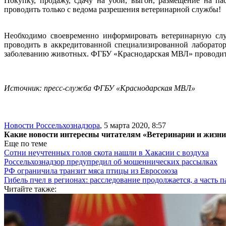
Покупку, продажу, сдачу на убой, выгон, размещение на 
проводить только с ведома разрешения ветеринарной службы!
Необходимо своевременно информировать ветеринарную служ
проводить в аккредитованной специализированной лаборато
заболеванию животных. ФГБУ «Краснодарская МВЛ» проводит л
Источник: пресс-служба ФГБУ «Краснодарская МВЛ»
Новости Россельхознадзора
,
5 марта 2020, 8:57
Какие новости интересны читателям «Ветеринарии и жизн
Еще по теме
Сотни неучтенных голов скота нашли в Хакасии с воздуха
Россельхознадзор предупредил об мошеннических рассылках
РФ ограничила транзит мяса птицы из Евросоюза
Гибель пчел в регионах: расследование продолжается, а часть п
Читайте также: