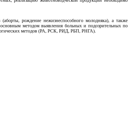
отных, реализацию животноводческой продукции необходимо
 (аборты, рождение нежизнеспособного молодняка), а также
я основным методом выявления больных и подозрительных по
гических методов (РА, РСК, РИД, РБП, РНГА).