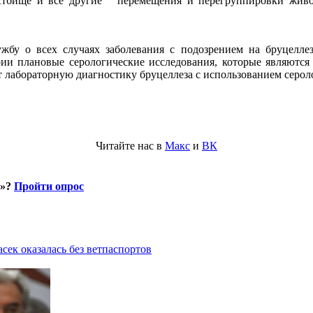
пастбище и все другие перемещения и перегруппировки жив
бу о всех случаях заболевания с подозрением на бруцеллез
рии плановые серологические исследования, которые являютс
абораторную диагностику бруцеллеза с использованием сероло
Читайте нас в
Макс
и
ВК
и»?
Пройти опрос
асек оказалась без ветпаспортов