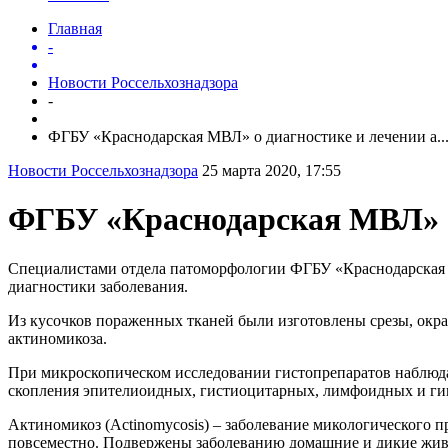
Главная
-
Новости Россельхознадзора
-
ФГБУ «Краснодарская МВЛ» о диагностике и лечении а..
Новости Россельхознадзора
25 марта 2020, 17:55
ФГБУ «Краснодарская МВЛ» о
Специалистами отдела патоморфологии ФГБУ «Краснодарская 
диагностики заболевания.
Из кусочков пораженных тканей были изготовлены срезы, окр
актиномикоза.
При микроскопическом исследовании гистопрепаратов наблюда
скопления эпителиоидных, гистиоцитарных, лимфоидных и гига
Актиномикоз (Actinomycosis) – заболевание микологического п
повсеместно. Подвержены заболеванию домашние и дикие животн