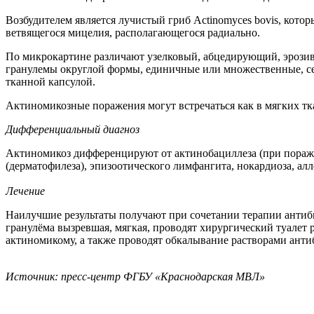
Возбудителем является лучистый гриб Actinomyces bovis, кото
ветвящегося мицелия, располагающегося радиально.
По микрокартине различают узелковый, абцедирующий, эрозив
гранулемы округлой формы, единичные или множественные, се
тканной капсулой.
Актиномикозные поражения могут встречаться как в мягких тканя
Дифференциальный диагноз
Актиномикоз дифференцируют от актинобациллеза (при пораже
(дерматофилеза), эпизоотического лимфангита, нокардиоза, ал
Лечение
Наилучшие результаты получают при сочетании терапии антиби
гранулёма вызревшая, мягкая, проводят хирургический туалет
актиномикому, а также проводят обкалывание растворами антиб
Источник: пресс-центр ФГБУ «Краснодарская МВЛ»