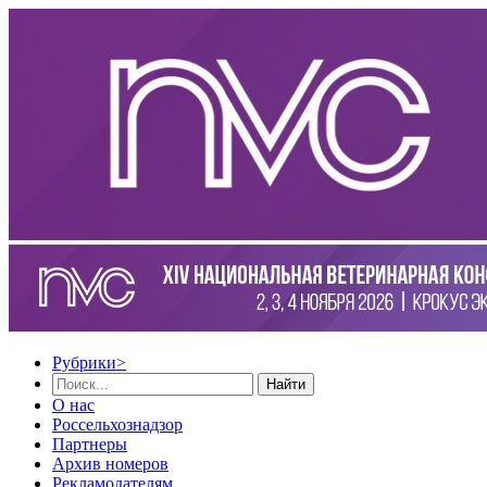
Рубрики
>
Найти
О нас
Россельхознадзор
Партнеры
Архив номеров
Рекламодателям