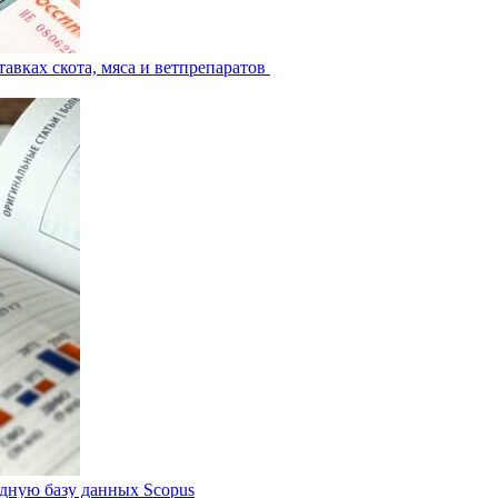
авках скота, мяса и ветпрепаратов
дную базу данных Scopus