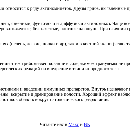
рый относится к ряду актиномицетов. Друзы гриба, выявленные п
ный, язвенный, фунгозный и диффузный актиномикоз. Чаще всег
ровато-желтые, бело-желтые, плотные на ощупь. При слиянии 
х (печень, легкие, почки и др), так и в костной ткани (челюсти,
нии этим грибомизвесткование в содержимом гранулемы не про
лергических реакций на внедрение в ткани инородного тела.
отиками и введении иммунных препаратов. Внутрь назначают пр
 раны, вскрытие и дренирование полости. Хороший эффект набл
иотиков область вокруг патологического разрастания.
Читайте нас в
Макс
и
ВК