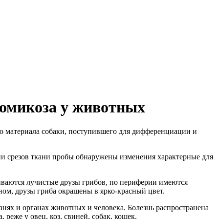
номикоза у животных
о материала собаки, поступившего для дифференциации и
и срезов ткани пробы обнаружены изменения характерные для
иваются лучистые друзы грибов, по периферии имеются
ом, друзы гриба окрашены в ярко-красный цвет.
анях и органах животных и человека. Болезнь распространена
реже у овец, коз, свиней, собак, кошек.