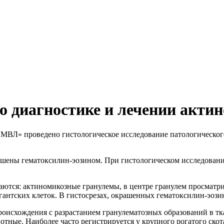
.
 диагностике и лечении акти
МВЛ» проведено гистологическое исследование патологическог
ашены гематоксилин-эозином. При гистологическом исследовани
ются: актиномикозные гранулемы, в центре гранулем просматр
нтских клеток. В гистосрезах, окрашенных гематоксилин-эозин
роисхождения с разрастанием гранулематозных образований в тк
ые. Наиболее часто регистрируется у крупного рогатого скота, 