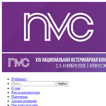
Рубрики
>
Найти
О нас
Россельхознадзор
Партнеры
Архив номеров
Рекламодателям