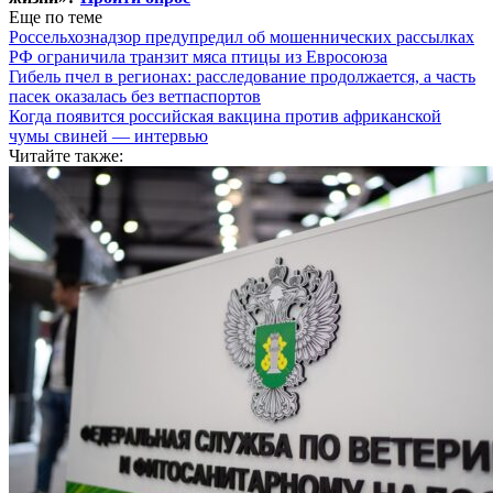
Еще по теме
Россельхознадзор предупредил об мошеннических рассылках
РФ ограничила транзит мяса птицы из Евросоюза
Гибель пчел в регионах: расследование продолжается, а часть
пасек оказалась без ветпаспортов
Когда появится российская вакцина против африканской
чумы свиней — интервью
Читайте также: