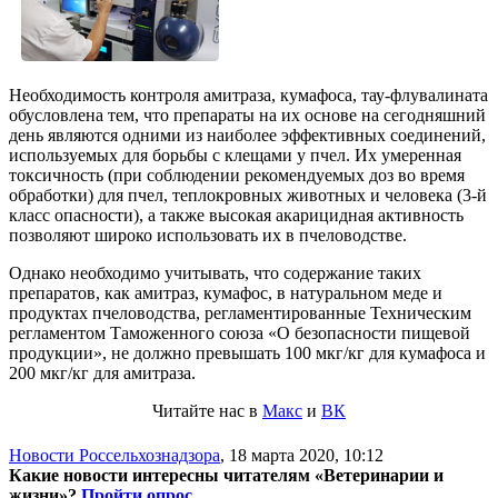
Необходимость контроля амитраза, кумафоса, тау-флувалината
обусловлена тем, что препараты на их основе на сегодняшний
день являются одними из наиболее эффективных соединений,
используемых для борьбы с клещами у пчел. Их умеренная
токсичность (при соблюдении рекомендуемых доз во время
обработки) для пчел, теплокровных животных и человека (3-й
класс опасности), а также высокая акарицидная активность
позволяют широко использовать их в пчеловодстве.
Однако необходимо учитывать, что содержание таких
препаратов, как амитраз, кумафос, в натуральном меде и
продуктах пчеловодства, регламентированные Техническим
регламентом Таможенного союза «О безопасности пищевой
продукции», не должно превышать 100 мкг/кг для кумафоса и
200 мкг/кг для амитраза.
Читайте нас в
Макс
и
ВК
Новости Россельхознадзора
,
18 марта 2020, 10:12
Какие новости интересны читателям «Ветеринарии и
жизни»?
Пройти опрос