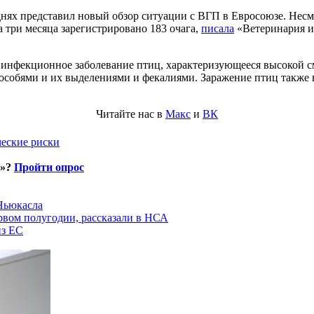
нях представил новый обзор ситуации с ВГП в Евросоюзе. Несмо
а три месяца зарегистрировано 183 очага,
писала
«Ветеринария и
инфекционное заболевание птиц, характеризующееся высокой с
обями и их выделениями и фекалиями. Заражение птиц также во
Читайте нас в
Макс
и
ВК
ческие риски
и»?
Пройти опрос
 Ньюкасла
рвом полугодии, рассказали в НСА
из ЕС