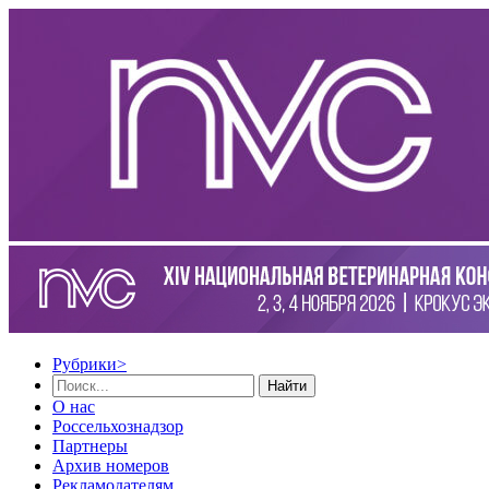
Рубрики
>
Найти
О нас
Россельхознадзор
Партнеры
Архив номеров
Рекламодателям