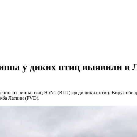
риппа у диких птиц выявили в 
енного гриппа птиц H5N1 (ВГП) среди диких птиц. Вирус обнар
ужба Латвии (PVD).