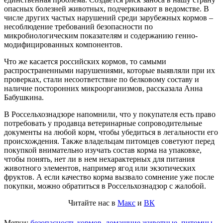
опасных болезней животных, подчеркивают в ведомстве. В
числе других частых нарушений среди зарубежных кормов –
несоблюдение требований безопасности по
микробиологическим показателям и содержанию генно-
модифицированных компонентов.
Что же касается российских кормов, то самыми
распространенными нарушениями, которые выявляли при их
проверках, стали несоответствие по белковому составу и
наличие посторонних микроорганизмов, рассказала Анна
Бабушкина.
В Россельхознадзоре напомнили, что у покупателя есть право
потребовать у продавца ветеринарные сопроводительные
документы на любой корм, чтобы убедиться в легальности его
происхождения. Также владельцам питомцев советуют перед
покупкой внимательно изучать состав корма на упаковке,
чтобы понять, нет ли в нем нехарактерных для питания
животного элементов, например ягод или экзотических
фруктов. А если качество корма вызвало сомнение уже после
покупки, можно обратиться в Россельхознадзор с жалобой.
Читайте нас в
Макс
и
ВК
Метки:
безопасность кормов
,
домашние животные
,
питомцы
,