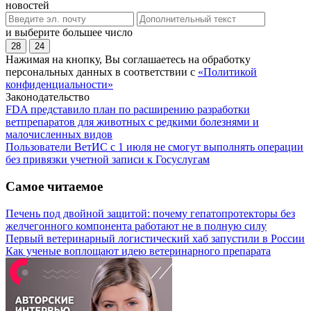
новостей
и выберите большее число
28
24
Нажимая на кнопку, Вы соглашаетесь на обработку
персональных данных в соответствии с
«Политикой
конфиденциальности»
Законодательство
FDA представило план по расширению разработки
ветпрепаратов для животных с редкими болезнями и
малочисленных видов
Пользователи ВетИС с 1 июля не смогут выполнять операции
без привязки учетной записи к Госуслугам
Самое читаемое
Печень под двойной защитой: почему гепатопротекторы без
желчегонного компонента работают не в полную силу
Первый ветеринарный логистический хаб запустили в России
Как ученые воплощают идею ветеринарного препарата