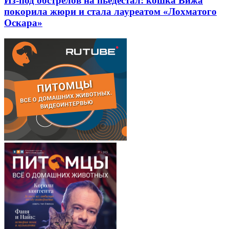
Из-под обстрелов на пьедестал: кошка Вижа
покорила жюри и стала лауреатом «Лохматого
Оскара»