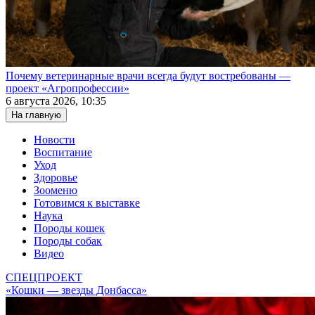
Почему ветеринарные врачи всегда будут востребованы —
проект «Агропрофессии»
6 августа 2026, 10:35
На главную
Новости
Воспитание
Уход
Здоровье
Зооменю
Готовимся к выставке
Наука
Породы кошек
Породы собак
Видео
СПЕЦПРОЕКТ
«Кошки — звезды Донбасса»