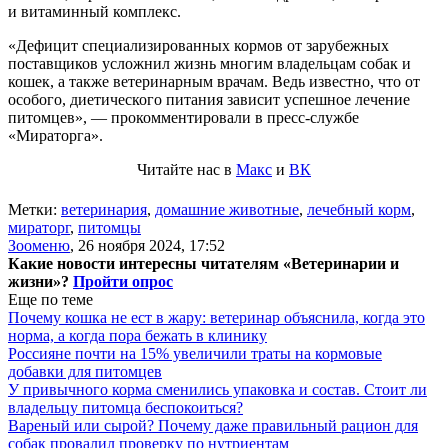
и витаминный комплекс.
«Дефицит специализированных кормов от зарубежных
поставщиков усложнил жизнь многим владельцам собак и
кошек, а также ветеринарным врачам. Ведь известно, что от
особого, диетического питания зависит успешное лечение
питомцев», — прокомментировали в пресс-службе
«Мираторга».
Читайте нас в
Макс
и
ВК
Метки:
ветеринария
,
домашние животные
,
лечебный корм
,
мираторг
,
питомцы
Зооменю
,
26 ноября 2024, 17:52
Какие новости интересны читателям «Ветеринарии и
жизни»?
Пройти опрос
Еще по теме
Почему кошка не ест в жару: ветеринар объяснила, когда это
норма, а когда пора бежать в клинику
Россияне почти на 15% увеличили траты на кормовые
добавки для питомцев
У привычного корма сменились упаковка и состав. Стоит ли
владельцу питомца беспокоиться?
Вареный или сырой? Почему даже правильный рацион для
собак провалил проверку по нутриентам