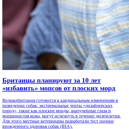
Британцы планируют за 10 лет
«избавить» мопсов от плоских морд
Великобритания готовится к кардинальным изменениям в
разведении собак: экстремальные черты «дизайнерских
пород», такие как плоские морды, выпученные глаза и
морщинистая кожа, могут исчезнуть в течение десятилетия.
Для этого местные ветеринары разработали тест оценки
врожденного здоровья собак (IHA).