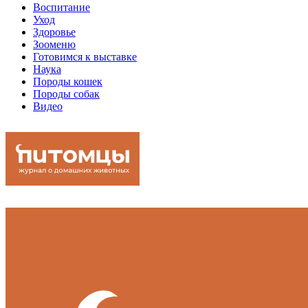
Воспитание
Уход
Здоровье
Зооменю
Готовимся к выставке
Наука
Породы кошек
Породы собак
Видео