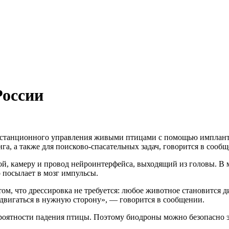
России
истанционного управления живыми птицами с помощью импланта
а, а также для поисково-спасательных задач, говорится в сооб
ой, камеру и провод нейроинтерфейса, выходящий из головы. В
о посылает в мозг импульсы.
ом, что дрессировка не требуется: любое животное становится 
едвигаться в нужную сторону», — говорится в сообщении.
ероятности падения птицы. Поэтому биодроны можно безопасно э