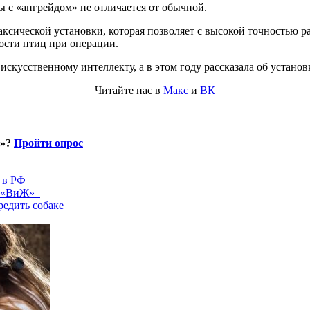
 с «апгрейдом» не отличается от обычной.
ксической установки, которая позволяет с высокой точностью р
ости птиц при операции.
искусственному интеллекту, а в этом году рассказала об устано
Читайте нас в
Макс
и
ВК
и»?
Пройти опрос
 в РФ
ал «ВиЖ»
едить собаке