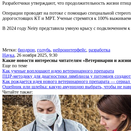
Разработчики утверждают, что продолжительность жизни птицы
Операции проводят на потоке с помощью специальной стереота
дорогостоящих КТ и МРТ. Ученые стремятся к 100% выживаем
В 2024 году Neiry представила умную крысу с подключением к 
Метки:
биодрон
,
голубь
,
нейроинтерфейс
,
разработка
Наука
,
26 ноября 2025, 9:30
Какие новости интересны читателям «Ветеринарии и жизн
Еще по теме
Как ученые воплощают идею ветеринарного препарата
ПЦР-методику для диагностики лямблиоза у питомцев создают
Как рождается идея нового ветеринарного препарата — сери
Ошейник или шлейка: какую амуницию выбрать, чтобы не навр
Читайте также: