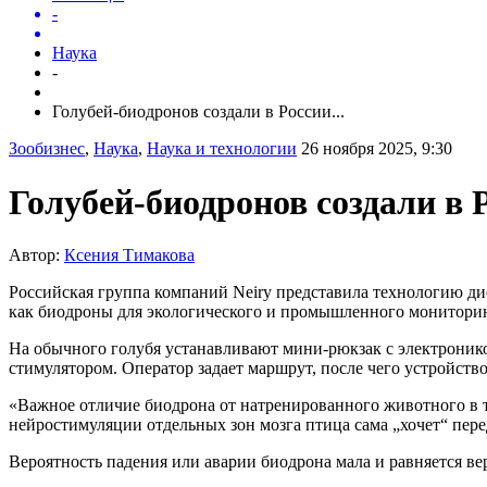
-
Наука
-
Голубей-биодронов создали в России...
Зообизнес
,
Наука
,
Наука и технологии
26 ноября 2025, 9:30
Голубей-биодронов создали в 
Автор:
Ксения Тимакова
Российская группа компаний Neiry представила технологию д
как биодроны для экологического и промышленного мониторинг
На обычного голубя устанавливают мини-рюкзак с электроник
стимулятором. Оператор задает маршрут, после чего устройств
«Важное отличие биодрона от натренированного животного в т
нейростимуляции отдельных зон мозга птица сама „хочет“ пер
Вероятность падения или аварии биодрона мала и равняется в