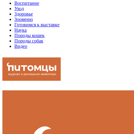
Воспитание
Уход
Здоровье
Зооменю
Готовимся к выставке
Наука
Породы кошек
Породы собак
Видео