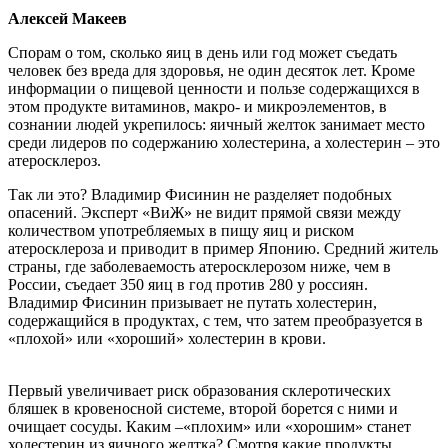
Алексей Макеев
Спорам о том, сколько яиц в день или год может съедать
человек без вреда для здоровья, не один десяток лет. Кроме
информации о пищевой ценности и пользе содержащихся в
этом продукте витаминов, макро- и микроэлементов, в
сознании людей укрепилось: яичный желток занимает место
среди лидеров по содержанию холестерина, а холестерин – это
атеросклероз.
Так ли это? Владимир Фисинин не разделяет подобных
опасений. Эксперт «ВиЖ» не видит прямой связи между
количеством употребляемых в пищу яиц и риском
атеросклероза и приводит в пример Японию. Средний житель
страны, где заболеваемость атеросклерозом ниже, чем в
России, съедает 350 яиц в год против 280 у россиян.
Владимир Фисинин призывает не путать холестерин,
содержащийся в продуктах, с тем, что затем преобразуется в
«плохой» или «хороший» холестерин в крови.
Первый увеличивает риск образования склеротических
бляшек в кровеносной системе, второй борется с ними и
очищает сосуды. Каким –«плохим» или «хорошим» станет
холестерин из яичного желтка? Смотря какие продукты