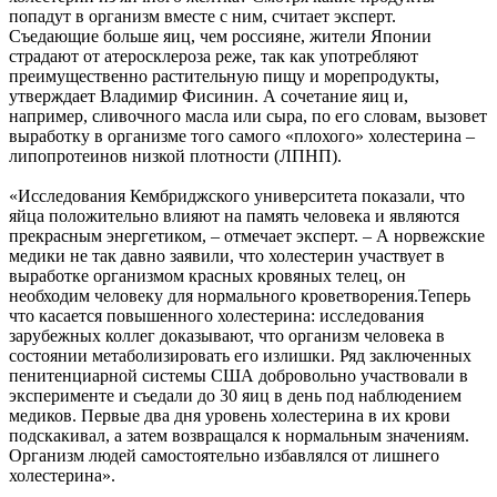
попадут в организм вместе с ним, считает эксперт.
Съедающие больше яиц, чем россияне, жители Японии
страдают от атеросклероза реже, так как употребляют
преимущественно растительную пищу и морепродукты,
утверждает Владимир Фисинин. А сочетание яиц и,
например, сливочного масла или сыра, по его словам, вызовет
выработку в организме того самого «плохого» холестерина –
липопротеинов низкой плотности (ЛПНП).
«Исследования Кембриджского университета показали, что
яйца положительно влияют на память человека и являются
прекрасным энергетиком, – отмечает эксперт. – А норвежские
медики не так давно заявили, что холестерин участвует в
выработке организмом красных кровяных телец, он
необходим человеку для нормального кроветворения.Теперь
что касается повышенного холестерина: исследования
зарубежных коллег доказывают, что организм человека в
состоянии метаболизировать его излишки. Ряд заключенных
пенитенциарной системы США добровольно участвовали в
эксперименте и съедали до 30 яиц в день под наблюдением
медиков. Первые два дня уровень холестерина в их крови
подскакивал, а затем возвращался к нормальным значениям.
Организм людей самостоятельно избавлялся от лишнего
холестерина».