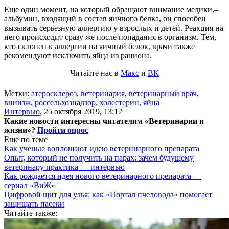
Еще один момент, на который обращают внимание медики,–
альбумин, входящий в состав яичного белка, он способен
вызывать серьезную аллергию у взрослых и детей. Реакция на
него происходит сразу же после попадания в организм. Тем,
кто склонен к аллергии на яичный белок, врачи также
рекомендуют исключить яйца из рациона.
Читайте нас в
Макс
и
ВК
Метки:
атеросклероз
,
ветеринария
,
ветеринарный врач
,
вниизж
,
россельхознадзор
,
холестерин
,
яйца
Интервью
,
25 октября 2019, 13:12
Какие новости интересны читателям «Ветеринарии и
жизни»?
Пройти опрос
Еще по теме
Как ученые воплощают идею ветеринарного препарата
Опыт, который не получить на парах: зачем будущему
ветеринару практика — интервью
Как рождается идея нового ветеринарного препарата —
сериал «ВиЖ»
Цифровой щит для улья: как «Портал пчеловода» помогает
защищать пасеки
Читайте также: