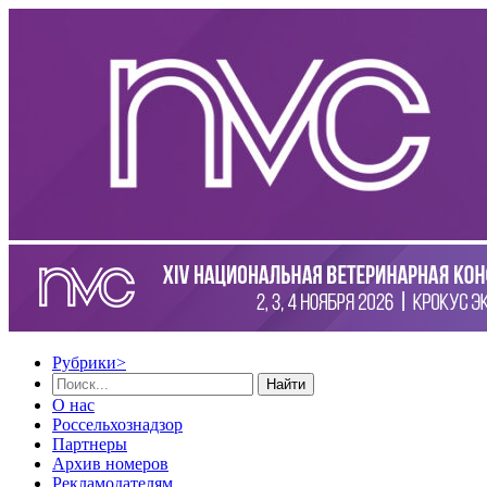
Рубрики
>
Найти
О нас
Россельхознадзор
Партнеры
Архив номеров
Рекламодателям