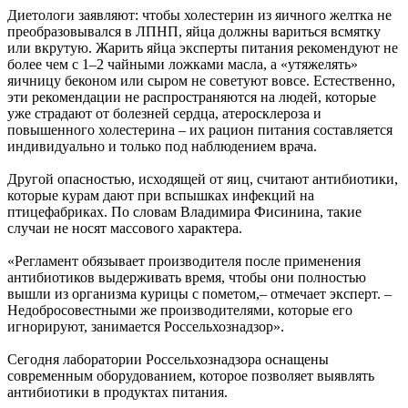
Диетологи заявляют: чтобы холестерин из яичного желтка не
преобразовывался в ЛПНП, яйца должны вариться всмятку
или вкрутую. Жарить яйца эксперты питания рекомендуют не
более чем с 1–2 чайными ложками масла, а «утяжелять»
яичницу беконом или сыром не советуют вовсе. Естественно,
эти рекомендации не распространяются на людей, которые
уже страдают от болезней сердца, атеросклероза и
повышенного холестерина – их рацион питания составляется
индивидуально и только под наблюдением врача.
Другой опасностью, исходящей от яиц, считают антибиотики,
которые курам дают при вспышках инфекций на
птицефабриках. По словам Владимира Фисинина, такие
случаи не носят массового характера.
«Регламент обязывает производителя после применения
антибиотиков выдерживать время, чтобы они полностью
вышли из организма курицы с пометом,– отмечает эксперт. –
Недобросовестными же производителями, которые его
игнорируют, занимается Россельхознадзор».
Сегодня лаборатории Россельхознадзора оснащены
современным оборудованием, которое позволяет выявлять
антибиотики в продуктах питания.