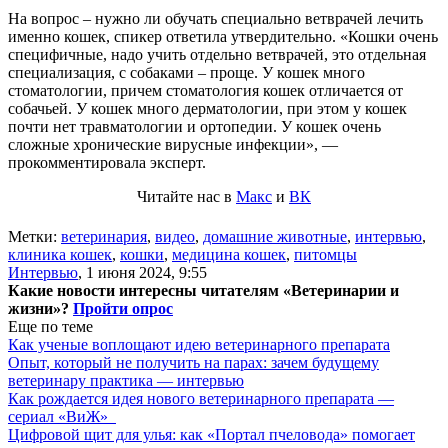
На вопрос – нужно ли обучать специально ветврачей лечить
именно кошек, спикер ответила утвердительно. «Кошки очень
специфичные, надо учить отдельно ветврачей, это отдельная
специализация, с собаками – проще. У кошек много
стоматологии, причем стоматология кошек отличается от
собачьей. У кошек много дерматологии, при этом у кошек
почти нет травматологии и ортопедии. У кошек очень
сложные хронические вирусные инфекции», —
прокомментировала эксперт.
Читайте нас в
Макс
и
ВК
Метки:
ветеринария
,
видео
,
домашние животные
,
интервью
,
клиника кошек
,
кошки
,
медицина кошек
,
питомцы
Интервью
,
1 июня 2024, 9:55
Какие новости интересны читателям «Ветеринарии и
жизни»?
Пройти опрос
Еще по теме
Как ученые воплощают идею ветеринарного препарата
Опыт, который не получить на парах: зачем будущему
ветеринару практика — интервью
Как рождается идея нового ветеринарного препарата —
сериал «ВиЖ»
Цифровой щит для улья: как «Портал пчеловода» помогает