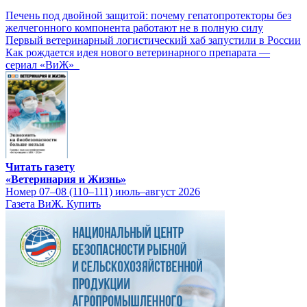
Печень под двойной защитой: почему гепатопротекторы без
желчегонного компонента работают не в полную силу
Первый ветеринарный логистический хаб запустили в России
Как рождается идея нового ветеринарного препарата —
сериал «ВиЖ»
Читать газету
«Ветеринария и Жизнь»
Номер 07–08 (110–111) июль–август 2026
Газета ВиЖ. Купить