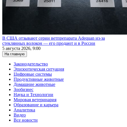
В США отзывают серии ветпрепарата Adequan из-за
стеклянных волокон — его продают и в России
5 августа 2026, 9:00
На главную
Законодательство
Эпизоотическая ситуация
Цифровые системы
Продуктивные животные
Домашние животные
Зообизнес
Наука и Технологии
Мировая ветеринария
Образование и карьера
Аналитика
Видео
Все новости