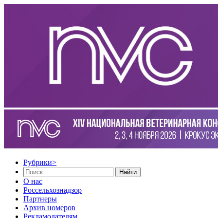
Рубрики
>
Найти
О нас
Россельхознадзор
Партнеры
Архив номеров
Рекламодателям