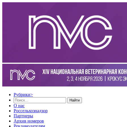
Рубрики
>
Найти
О нас
Россельхознадзор
Партнеры
Архив номеров
Рекламодателям