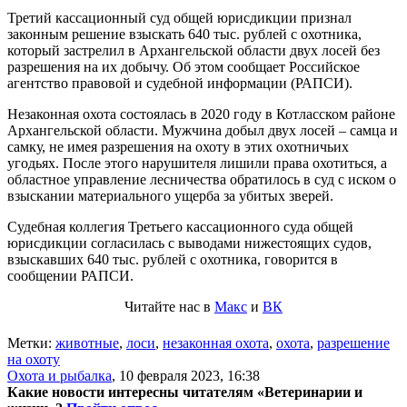
Третий кассационный суд общей юрисдикции признал
законным решение взыскать 640 тыс. рублей с охотника,
который застрелил в Архангельской области двух лосей без
разрешения на их добычу. Об этом сообщает Российское
агентство правовой и судебной информации (РАПСИ).
Незаконная охота состоялась в 2020 году в Котласском районе
Архангельской области. Мужчина добыл двух лосей – самца и
самку, не имея разрешения на охоту в этих охотничьих
угодьях. После этого нарушителя лишили права охотиться, а
областное управление лесничества обратилось в суд с иском о
взыскании материального ущерба за убитых зверей.
Судебная коллегия Третьего кассационного суда общей
юрисдикции согласилась с выводами нижестоящих судов,
взыскавших 640 тыс. рублей с охотника, говорится в
сообщении РАПСИ.
Читайте нас в
Макс
и
ВК
Метки:
животные
,
лоси
,
незаконная охота
,
охота
,
разрешение
на охоту
Охота и рыбалка
,
10 февраля 2023, 16:38
Какие новости интересны читателям «Ветеринарии и