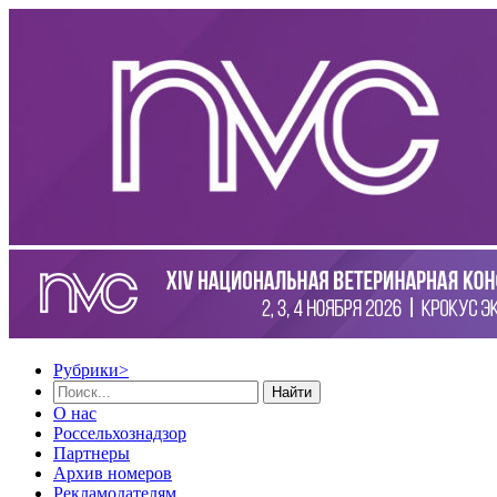
Рубрики
>
Найти
О нас
Россельхознадзор
Партнеры
Архив номеров
Рекламодателям