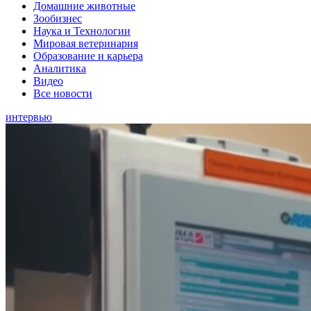
Домашние животные
Зообизнес
Наука и Технологии
Мировая ветеринария
Образование и карьера
Аналитика
Видео
Все новости
интервью