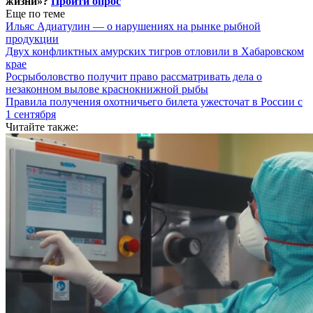
жизни»?
Пройти опрос
Еще по теме
Ильяс Адиатулин — о нарушениях на рынке рыбной
продукции
Двух конфликтных амурских тигров отловили в Хабаровском
крае
Росрыболовство получит право рассматривать дела о
незаконном вылове краснокнижной рыбы
Правила получения охотничьего билета ужесточат в России с
1 сентября
Читайте также: