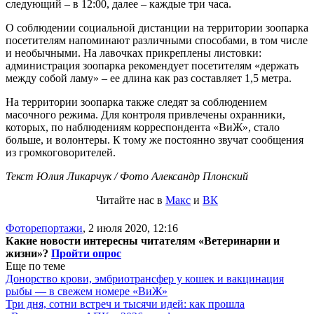
следующий – в 12:00, далее – каждые три часа.
О соблюдении социальной дистанции на территории зоопарка
посетителям напоминают различными способами, в том числе
и необычными. На лавочках прикреплены листовки:
администрация зоопарка рекомендует посетителям «держать
между собой ламу» – ее длина как раз составляет 1,5 метра.
На территории зоопарка также следят за соблюдением
масочного режима. Для контроля привлечены охранники,
которых, по наблюдениям корреспондента «ВиЖ», стало
больше, и волонтеры. К тому же постоянно звучат сообщения
из громкоговорителей.
Текст Юлия Ликарчук / Фото Александр Плонский
Читайте нас в
Макс
и
ВК
Фоторепортажи
,
2 июля 2020, 12:16
Какие новости интересны читателям «Ветеринарии и
жизни»?
Пройти опрос
Еще по теме
Донорство крови, эмбриотрансфер у кошек и вакцинация
рыбы — в свежем номере «ВиЖ»
Три дня, сотни встреч и тысячи идей: как прошла