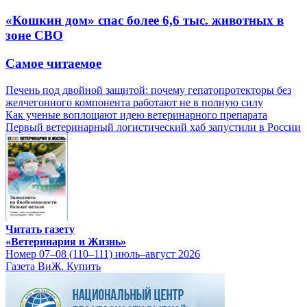
«Кошкин дом» спас более 6,6 тыс. животных в
зоне СВО
Самое читаемое
Печень под двойной защитой: почему гепатопротекторы без
желчегонного компонента работают не в полную силу
Как ученые воплощают идею ветеринарного препарата
Первый ветеринарный логистический хаб запустили в России
Читать газету
«Ветеринария и Жизнь»
Номер 07–08 (110–111) июль–август 2026
Газета ВиЖ. Купить