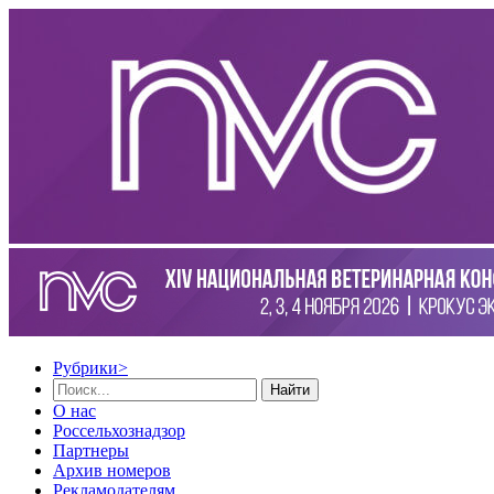
Рубрики
>
Найти
О нас
Россельхознадзор
Партнеры
Архив номеров
Рекламодателям