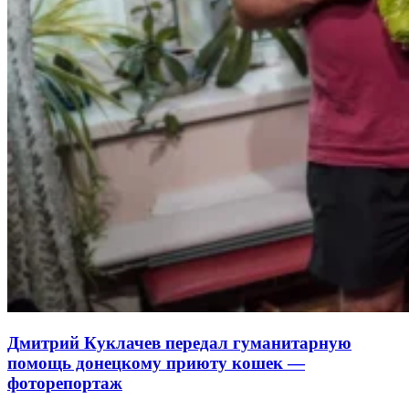
Дмитрий Куклачев передал гуманитарную
помощь донецкому приюту кошек —
фоторепортаж