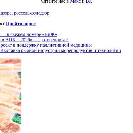
Читайте нас в
Макс
и
ВК
адзора
,
россельхознадзор
и»?
Пройти опрос
ы — в свежем номере «ВиЖ»
ия в АПК – 2026» — фоторепортаж
 проект в поддержку паллиативной медицины
ыставка рыбной индустрии морепродуктов и технологий