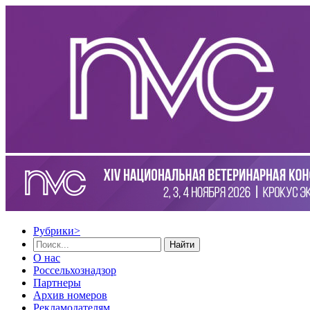
Рубрики
>
Найти
О нас
Россельхознадзор
Партнеры
Архив номеров
Рекламодателям