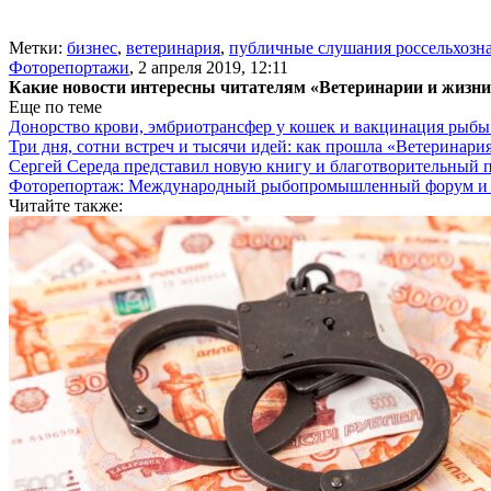
Метки:
бизнес
,
ветеринария
,
публичные слушания россельхозн
Фоторепортажи
,
2 апреля 2019, 12:11
Какие новости интересны читателям «Ветеринарии и жизн
Еще по теме
Донорство крови, эмбриотрансфер у кошек и вакцинация рыб
Три дня, сотни встреч и тысячи идей: как прошла «Ветеринар
Сергей Середа представил новую книгу и благотворительный
Фоторепортаж: Международный рыбопромышленный форум и В
Читайте также: