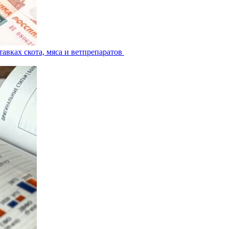
авках скота, мяса и ветпрепаратов