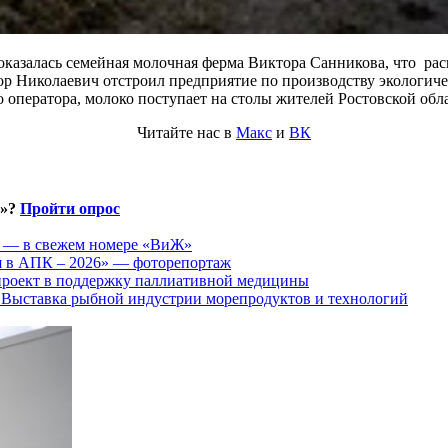
казалась семейная молочная ферма Виктора Санникова, что рас
р Николаевич отстроил предприятие по производству экологиче
 оператора, молоко поступает на столы жителей Ростовской обл
Читайте нас в
Макс
и
ВК
и»?
Пройти опрос
ы — в свежем номере «ВиЖ»
ия в АПК – 2026» — фоторепортаж
 проект в поддержку паллиативной медицины
ыставка рыбной индустрии морепродуктов и технологий