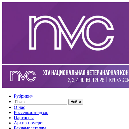
Рубрики
>
Найти
О нас
Россельхознадзор
Партнеры
Архив номеров
Рекламодателям