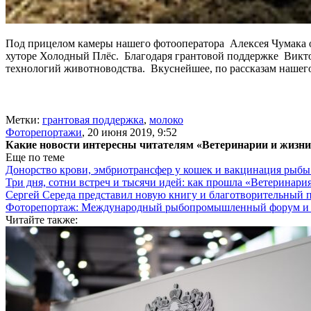
Под прицелом камеры нашего фотооператора Алексея Чумака о
хуторе Холодный Плёс. Благодаря грантовой поддержке Викто
технологий животноводства. Вкуснейшее, по рассказам нашего
Метки:
грантовая поддержка
,
молоко
Фоторепортажи
,
20 июня 2019, 9:52
Какие новости интересны читателям «Ветеринарии и жизн
Еще по теме
Донорство крови, эмбриотрансфер у кошек и вакцинация рыб
Три дня, сотни встреч и тысячи идей: как прошла «Ветеринар
Сергей Середа представил новую книгу и благотворительный
Фоторепортаж: Международный рыбопромышленный форум и В
Читайте также: