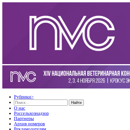
Рубрики
>
Найти
О нас
Россельхознадзор
Партнеры
Архив номеров
Рекламодателям