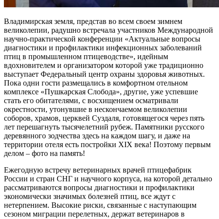
Владимирская земля, представ во всем своем зимнем
великолепии, радушно встречала участников Международной
научно-практической конференции «Актуальные вопросы
диагностики и профилактики инфекционных заболеваний
птиц в промышленном птицеводстве», идейным
вдохновителем и организатором которой уже традиционно
выступает Федеральный центр охраны здоровья животных.
Пока одни гости размещались в комфортном отельном
комплексе «Пушкарская Слобода», другие, уже успевшие
стать его обитателями, с восхищением осматривали
окрестности, утонувшие в нескончаемом великолепии
соборов, храмов, церквей Суздаля, готовящегося через пять
лет перешагнуть тысячелетний рубеж. Памятники русского
деревянного зодчества здесь на каждом шагу, и даже на
территории отеля есть постройки XIX века! Поэтому первым
делом – фото на память!
Ежегодную встречу ветеринарных врачей птицефабрик
России и стран СНГ и научного корпуса, на которой детально
рассматриваются вопросы диагностики и профилактики
экономически значимых болезней птиц, все ждут с
нетерпением. Высокие риски, связанные с наступающим
сезоном миграции перелетных, держат ветеринаров в