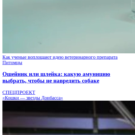
Как ученые воплощают идею ветеринарного препарата
Питомцы
Ошейник или шлейка: какую амуницию
выбрать, чтобы не навредить собаке
СПЕЦПРОЕКТ
«Кошки — звезды Донбасса»