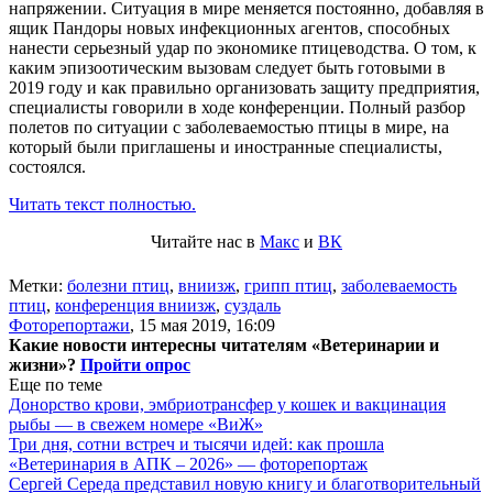
напряжении. Ситуация в мире меняется постоянно, добавляя в
ящик Пандоры новых инфекционных агентов, способных
нанести серьезный удар по экономике птицеводства. О том, к
каким эпизоотическим вызовам следует быть готовыми в
2019 году и как правильно организовать защиту предприятия,
специалисты говорили в ходе конференции. Полный разбор
полетов по ситуации с заболеваемостью птицы в мире, на
который были приглашены и иностранные специалисты,
состоялся.
Читать текст полностью.
Читайте нас в
Макс
и
ВК
Метки:
болезни птиц
,
вниизж
,
грипп птиц
,
заболеваемость
птиц
,
конференция вниизж
,
суздаль
Фоторепортажи
,
15 мая 2019, 16:09
Какие новости интересны читателям «Ветеринарии и
жизни»?
Пройти опрос
Еще по теме
Донорство крови, эмбриотрансфер у кошек и вакцинация
рыбы — в свежем номере «ВиЖ»
Три дня, сотни встреч и тысячи идей: как прошла
«Ветеринария в АПК – 2026» — фоторепортаж
Сергей Середа представил новую книгу и благотворительный