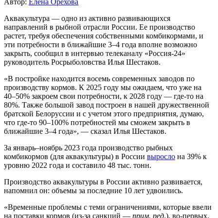
Автор:
Елена Орехова
Аквакультура — одно из активно развивающихся
направлений в рыбной отрасли России. Ее производство
растет, требуя обеспечения собственными комбикормами, и
эти потребности в ближайшие 3–4 года вполне возможно
закрыть, сообщил в интервью телеканалу «Россия-24»
руководитель Росрыболовства Илья Шестаков.
«В постройке находится восемь современных заводов по
производству кормов. К 2025 году мы ожидаем, что уже на
40–50% закроем свои потребности, к 2028 году — где-то на
80%. Также большой завод построен в нашей дружественной
братской Белоруссии и с учетом этого предприятия, думаю,
что где-то 90–100% потребностей мы сможем закрыть в
ближайшие 3–4 года», — сказал Илья Шестаков.
За январь–ноябрь 2023 года производство рыбных
комбикормов (для аквакультуры) в России
выросло
на 39% к
уровню 2022 года и составило 48 тыс. тонн.
Производство аквакультуры в России активно развивается,
напомнил он: объемы за последние 10 лет удвоились.
«Временные проблемы с теми ограничениями, которые ввели
на поставки кормов (из-за санкций —
прим. ред
.), во-первых,