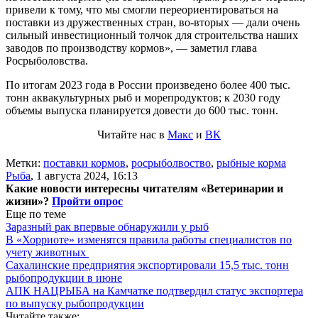
привели к тому, что мы смогли переориентироваться на
поставки из дружественных стран, во-вторых — дали очень
сильный инвестиционный толчок для строительства наших
заводов по производству кормов», — заметил глава
Росрыболовства.
По итогам 2023 года в России произведено более 400 тыс.
тонн аквакультурных рыб и морепродуктов; к 2030 году
объемы выпуска планируется довести до 600 тыс. тонн.
Читайте нас в
Макс
и
ВК
Метки:
поставки кормов
,
росрыболвоство
,
рыбные корма
Рыба
,
1 августа 2024, 16:13
Какие новости интересны читателям «Ветеринарии и
жизни»?
Пройти опрос
Еще по теме
Заразный рак впервые обнаружили у рыб
В «Хорриоте» изменятся правила работы специалистов по
учету животных
Сахалинские предприятия экспортировали 15,5 тыс. тонн
рыбопродукции в июне
АПК НАЦРЫБА на Камчатке подтвердил статус экспортера
по выпуску рыбопродукции
Читайте также: