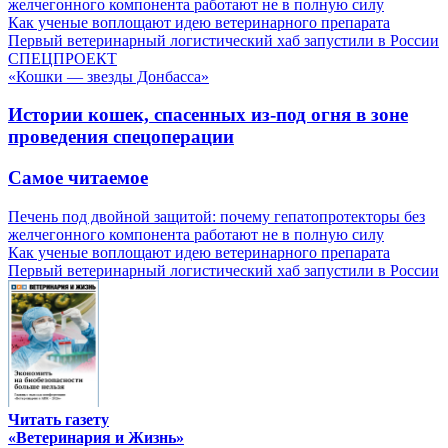
желчегонного компонента работают не в полную силу
Как ученые воплощают идею ветеринарного препарата
Первый ветеринарный логистический хаб запустили в России
СПЕЦПРОЕКТ
«Кошки — звезды Донбасса»
Истории кошек, спасенных из-под огня в зоне
проведения спецоперации
Самое читаемое
Печень под двойной защитой: почему гепатопротекторы без
желчегонного компонента работают не в полную силу
Как ученые воплощают идею ветеринарного препарата
Первый ветеринарный логистический хаб запустили в России
Читать газету
«Ветеринария и Жизнь»