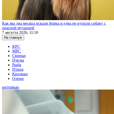
Как мы два месяца искали йорка и едва не купили собаку с
опасной мутацией
7 августа 2026, 11:10
На главную
КРС
МРС
Свиньи
Пчелы
Рыба
Птица
Кролики
Олени
интервью