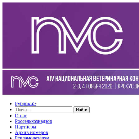
Рубрики
>
Найти
О нас
Россельхознадзор
Партнеры
Архив номеров
Рекламодателям