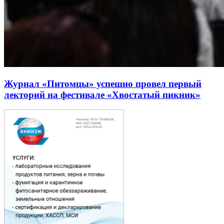
Журнал «Питомцы» успешно провел первый
лекторий на фестивале «Хвостатый пикник»