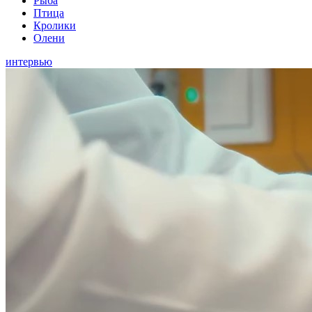
Рыба
Птица
Кролики
Олени
интервью