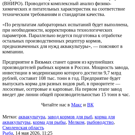
(ВНИРО). Проводится комплексный анализ физико-
химических и питательных характеристик на соответствие
техническим требованиям и стандартам качества.
«По результатам лабораторных испытаний будет выполнена,
при необходимости, корректировка технологических
параметров. Параллельно ведется подготовка к отработке
остальных производственных рецептур кормов,
предназначенных для нужд аквакультуры», — поясняют в
компании.
Предприятие в Вязьмах станет одним из крупнейших
производителей рыбных кормов в России. Мощность завода,
инвестиции в модернизацию которого достигли 9,7 млрд
рублей, составит 108 тыс. тонн в год. Предприятие будет
выпускать корма для разных видов рыб, в приоритете —
лососевые, осетровые и карповые. На первом этапе завод
введет две линии общей производительностью 15 тонн в час.
Читайте нас в
Макс
и
ВК
Метки:
аквакультура
,
завод кормов для рыб
,
корма для
аквакультуры
,
корма для рыбы
,
Мелком
,
рыбоводство
,
Смоленская область
Рыба
,
14 мая 2026, 11:25