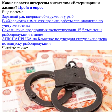
Какие новости интересны читателям «Ветеринарии и
жизни»?
Пройти опрос
Еще по теме
Заразный рак впервые обнаружили у рыб
В «Хорриоте» изменятся правила работы специалистов по
учету животных
Сахалинские предприятия экспортировали 15,5 тыс. тонн
рыбопродукции в июне
АПК НАЦРЫБА на Камчатке подтвердил статус экспортера
по выпуску рыбопродукции
Читайте также: