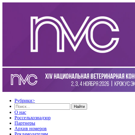
Рубрики
>
Найти
О нас
Россельхознадзор
Партнеры
Архив номеров
Рекламодателям