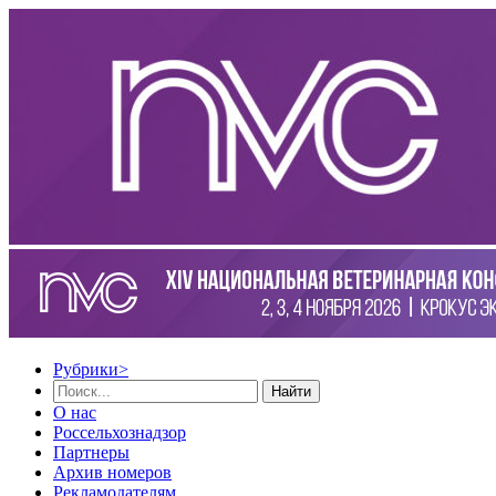
Рубрики
>
Найти
О нас
Россельхознадзор
Партнеры
Архив номеров
Рекламодателям