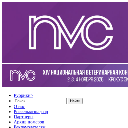
Рубрики
>
Найти
О нас
Россельхознадзор
Партнеры
Архив номеров
Рекламодателям