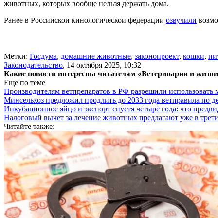
животных, которых вообще нельзя держать дома.
Ранее в Российской кинологической федерации
озвучили
возмо
Метки:
Госдума
,
домашние животные
,
законопроект
,
кошки
,
пи
Законодательство
,
14 октября 2025, 10:32
Какие новости интересны читателям «Ветеринарии и жизн
Еще по теме
Производителям ветпрепаратов в РФ разрешили использовать
Минсельхоз предложил продлить до 2033 года ветправила по д
Инкубационное яйцо и экспорт спустя четыре года: что предви
Налоговый вычет за лечение животных предлагают уже в трети
Читайте также: