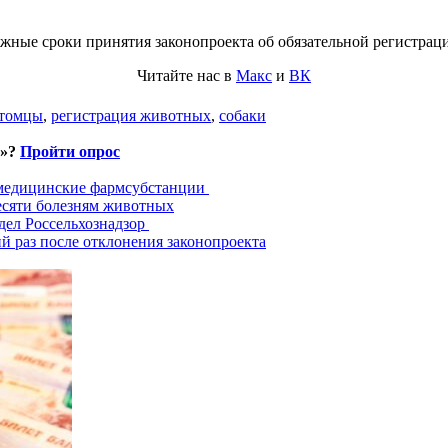
жные сроки принятия законопроекта об обязательной регистра
Читайте нас в
Макс
и
ВК
томцы
,
регистрация животных
,
собаки
и»?
Пройти опрос
 медицинские фармсубстанции
есяти болезням животных
дел Россельхознадзор
й раз после отклонения законопроекта