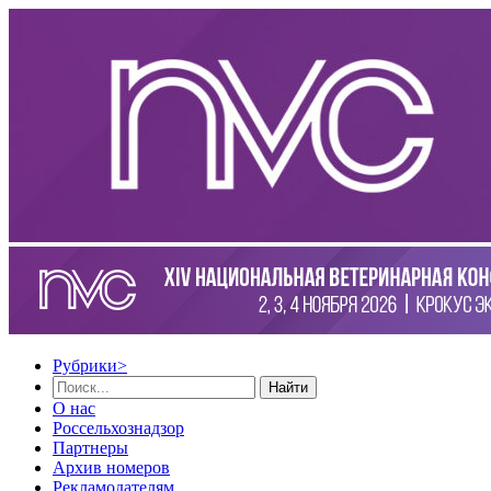
Рубрики
>
Найти
О нас
Россельхознадзор
Партнеры
Архив номеров
Рекламодателям