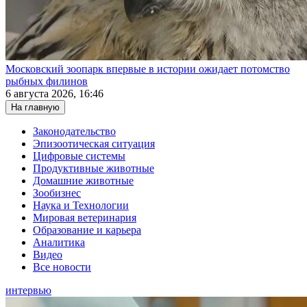
Московский зоопарк впервые в истории ожидает потомство
рыбных филинов
6 августа 2026, 16:46
На главную
Законодательство
Эпизоотическая ситуация
Цифровые системы
Продуктивные животные
Домашние животные
Зообизнес
Наука и Технологии
Мировая ветеринария
Образование и карьера
Аналитика
Видео
Все новости
интервью