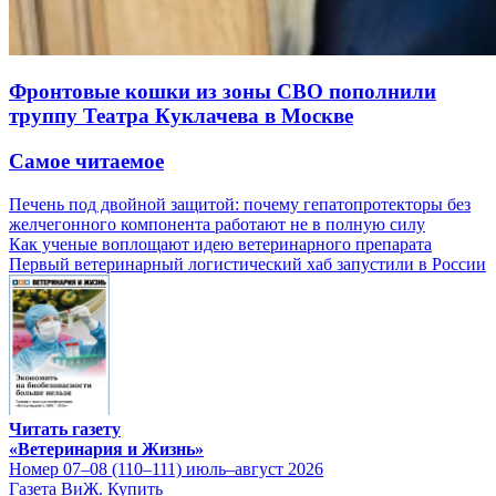
Фронтовые кошки из зоны СВО пополнили
труппу Театра Куклачева в Москве
Самое читаемое
Печень под двойной защитой: почему гепатопротекторы без
желчегонного компонента работают не в полную силу
Как ученые воплощают идею ветеринарного препарата
Первый ветеринарный логистический хаб запустили в России
Читать газету
«Ветеринария и Жизнь»
Номер 07–08 (110–111) июль–август 2026
Газета ВиЖ. Купить