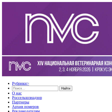
Рубрики
>
Найти
О нас
Россельхознадзор
Партнеры
Архив номеров
Рекламодателям