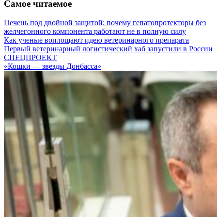
Самое читаемое
Печень под двойной защитой: почему гепатопротекторы без
желчегонного компонента работают не в полную силу
Как ученые воплощают идею ветеринарного препарата
Первый ветеринарный логистический хаб запустили в России
СПЕЦПРОЕКТ
«Кошки — звезды Донбасса»