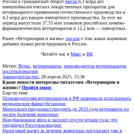
России в гражданский оборот
ввели
6,3 млрд доз
иммунобиологических лекарственных препаратов для
ветеринарного применения отечественного производства и
4,3 млрд доз вакцин импортного производства. За этот же
период выпустили 37,53 млн упаковок российских химико-
фармацевтических ветпрепаратов и 12,2 млн — импортных.
Ранее «Ветеринария и жизнь»
писала
о том, какие кормовые
добавки нужно регистрировать в России.
Читайте нас в
Макс
и
ВК
Метки:
Ветис
,
ветпрепараты
,
производители ветпрепаратов
,
россельхознадзор
Законодательство
,
28 апреля 2025, 15:38
Какие новости интересны читателям «Ветеринарии и
жизни»?
Пройти опрос
Еще по теме
Производителям ветпрепаратов в РФ разрешили использовать
медицинские фармсубстанции
Минсельхоз предложил продлить до 2033 года ветправила по
десяти болезням животных
Инкубационное яйцо и экспорт спустя четыре года: что
предвидел Россельхознадзор
Налоговый вычет за лечение животных предлагают уже в