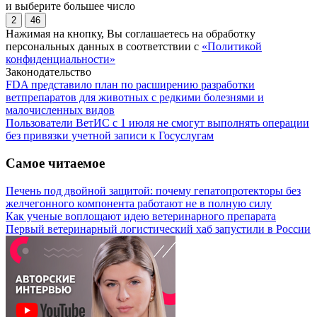
и выберите большее число
2
46
Нажимая на кнопку, Вы соглашаетесь на обработку
персональных данных в соответствии с
«Политикой
конфиденциальности»
Законодательство
FDA представило план по расширению разработки
ветпрепаратов для животных с редкими болезнями и
малочисленных видов
Пользователи ВетИС с 1 июля не смогут выполнять операции
без привязки учетной записи к Госуслугам
Самое читаемое
Печень под двойной защитой: почему гепатопротекторы без
желчегонного компонента работают не в полную силу
Как ученые воплощают идею ветеринарного препарата
Первый ветеринарный логистический хаб запустили в России