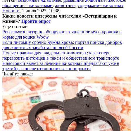
Метки:
бездомные животные
,
домашние животные
,
жестокое
обращение с животными
,
животные
,
содержание животных
Новости
,
1 июля 2025, 10:38
Какие новости интересны читателям «Ветеринарии и
жизни»?
Пройти опрос
Еще по теме
Россельхознадзор не обнаружил заявленное мясо кролика в
корме для кошек Woow
Если питомцу срочно нужна кровь: портал поиска доноров
для животных заработал по всей России
Новые правила для владельцев животных: как теперь
перевозить питомцев в такси и общественном транспорте
Налоговый вычет за лечение животных предлагают уже в
третий раз после отклонения законопроекта
Читайте также: