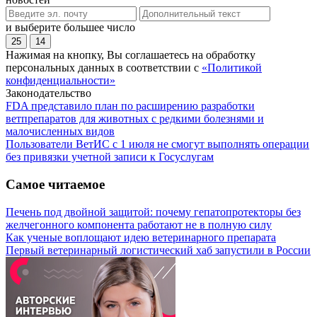
и выберите большее число
25
14
Нажимая на кнопку, Вы соглашаетесь на обработку
персональных данных в соответствии с
«Политикой
конфиденциальности»
Законодательство
FDA представило план по расширению разработки
ветпрепаратов для животных с редкими болезнями и
малочисленных видов
Пользователи ВетИС с 1 июля не смогут выполнять операции
без привязки учетной записи к Госуслугам
Самое читаемое
Печень под двойной защитой: почему гепатопротекторы без
желчегонного компонента работают не в полную силу
Как ученые воплощают идею ветеринарного препарата
Первый ветеринарный логистический хаб запустили в России