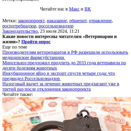
Читайте нас в
Макс
и
ВК
Метки:
законопроект
,
наказание
,
общепит
,
отравление
,
роспотребнадзор
,
россельхознадзор
Законодательство
,
23 июля 2024, 11:21
Какие новости интересны читателям «Ветеринарии и
жизни»?
Пройти опрос
Еще по теме
Производителям ветпрепаратов в РФ разрешили использовать
медицинские фармсубстанции
Минсельхоз предложил продлить до 2033 года ветправила по
десяти болезням животных
Инкубационное яйцо и экспорт спустя четыре года: что
предвидел Россельхознадзор
Налоговый вычет за лечение животных предлагают уже в
третий раз после отклонения законопроекта
Читайте также: