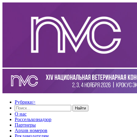
Рубрики
>
Найти
О нас
Россельхознадзор
Партнеры
Архив номеров
Рекламодателям