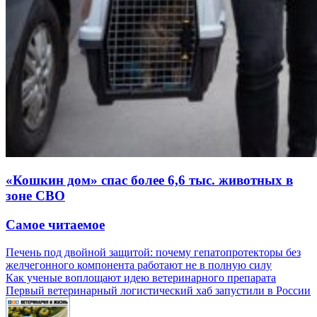
«Кошкин дом» спас более 6,6 тыс. животных в
зоне СВО
Самое читаемое
Печень под двойной защитой: почему гепатопротекторы без
желчегонного компонента работают не в полную силу
Как ученые воплощают идею ветеринарного препарата
Первый ветеринарный логистический хаб запустили в России