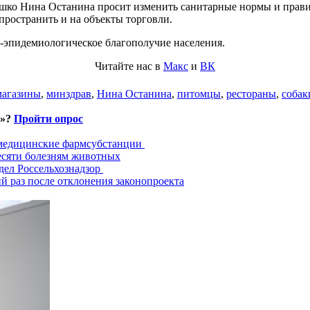
шко Нина Останина просит изменить санитарные нормы и прави
пространить и на объекты торговли.
-эпидемиологическое благополучие населения.
Читайте нас в
Макс
и
ВК
магазины
,
минздрав
,
Нина Останина
,
питомцы
,
рестораны
,
собак
и»?
Пройти опрос
 медицинские фармсубстанции
есяти болезням животных
дел Россельхознадзор
й раз после отклонения законопроекта