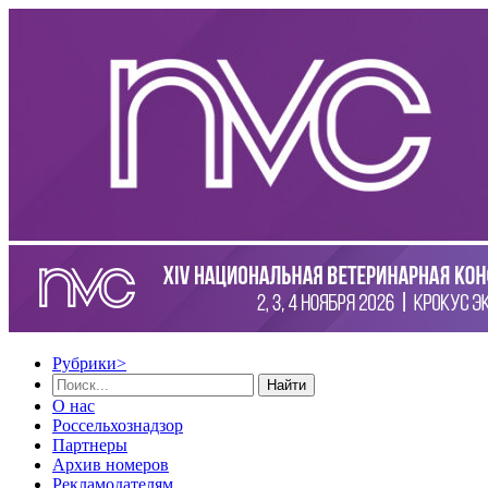
Рубрики
>
Найти
О нас
Россельхознадзор
Партнеры
Архив номеров
Рекламодателям