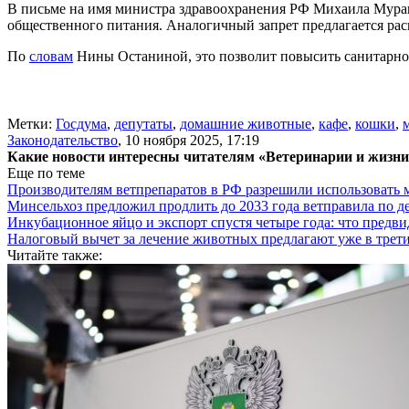
В письме на имя министра здравоохранения РФ Михаила Мура
общественного питания. Аналогичный запрет предлагается рас
По
словам
Нины Останиной, это позволит повысить санитарно
Метки:
Госдума
,
депутаты
,
домашние животные
,
кафе
,
кошки
,
Законодательство
,
10 ноября 2025, 17:19
Какие новости интересны читателям «Ветеринарии и жизн
Еще по теме
Производителям ветпрепаратов в РФ разрешили использовать
Минсельхоз предложил продлить до 2033 года ветправила по д
Инкубационное яйцо и экспорт спустя четыре года: что предви
Налоговый вычет за лечение животных предлагают уже в трети
Читайте также: