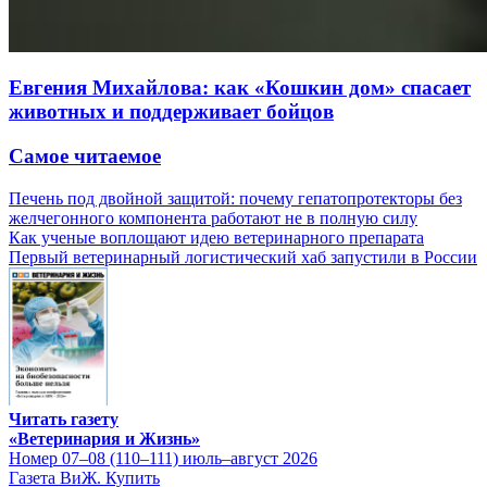
Евгения Михайлова: как «Кошкин дом» спасает
животных и поддерживает бойцов
Самое читаемое
Печень под двойной защитой: почему гепатопротекторы без
желчегонного компонента работают не в полную силу
Как ученые воплощают идею ветеринарного препарата
Первый ветеринарный логистический хаб запустили в России
Читать газету
«Ветеринария и Жизнь»
Номер 07–08 (110–111) июль–август 2026
Газета ВиЖ. Купить