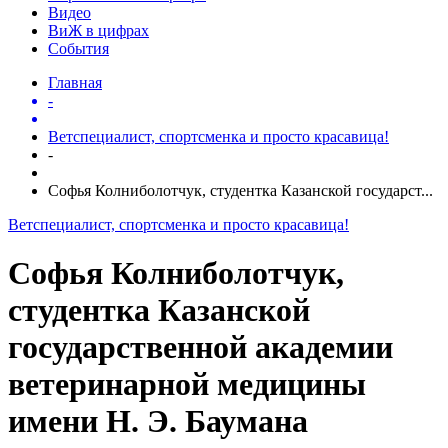
Видео
ВиЖ в цифрах
События
Главная
-
Ветспециалист, спортсменка и просто красавица!
-
Софья Колниболотчук, студентка Казанской государст...
Ветспециалист, спортсменка и просто красавица!
Софья Колниболотчук,
студентка Казанской
государственной академии
ветеринарной медицины
имени Н. Э. Баумана