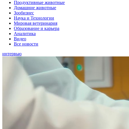
Продуктивные животные
Домашние животные
Зообизнес
Наука и Технологии
Мировая ветеринария
Образование и карьера
Аналитика
Видео
Все новости
интервью