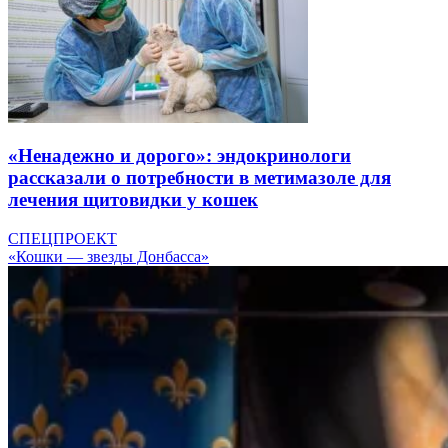
«Ненадежно и дорого»: эндокринологи
рассказали о потребности в метимазоле для
лечения щитовидки у кошек
СПЕЦПРОЕКТ
«Кошки — звезды Донбасса»