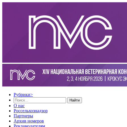
Рубрики
>
Найти
О нас
Россельхознадзор
Партнеры
Архив номеров
Рекламодателям