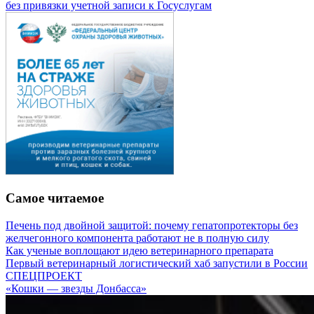
без привязки учетной записи к Госуслугам
Самое читаемое
Печень под двойной защитой: почему гепатопротекторы без
желчегонного компонента работают не в полную силу
Как ученые воплощают идею ветеринарного препарата
Первый ветеринарный логистический хаб запустили в России
СПЕЦПРОЕКТ
«Кошки — звезды Донбасса»