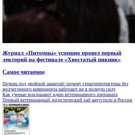
Журнал «Питомцы» успешно провел первый
лекторий на фестивале «Хвостатый пикник»
Самое читаемое
Печень под двойной защитой: почему гепатопротекторы без
желчегонного компонента работают не в полную силу
Как ученые воплощают идею ветеринарного препарата
Первый ветеринарный логистический хаб запустили в России