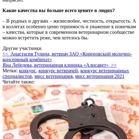
Какие качества вы больше всего цените в людях?
– В родных и друзьях – жизнелюбие, честность, открытость. А
в коллегах особенно ценю терпимость и уважение к новичкам
– качества, которые в современном ветеринарном сообществе
можно встретить реже, чем хотелось бы.
Другие участники
<< Анастасия Тулина, ветврач ЗАО «Кореновский молочно-
консервный комбинат»
Яна Лебедева, ветеринарная клиника «Алисавет» >>
Метки:
конкурс
,
конкурс ветврачей
,
конкурс ветеринарных
специалистов
,
мисс ветеринария
,
мисс ветеринария 2021
Читайте также: