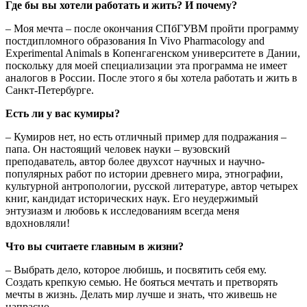
Где бы вы хотели работать и жить? И почему?
– Моя мечта – после окончания СПбГУВМ пройти программу
постдипломного образования In Vivo Pharmacology and
Experimental Animals в Копенгагенском университете в Дании,
поскольку для моей специализации эта программа не имеет
аналогов в России. После этого я бы хотела работать и жить в
Санкт-Петербурге.
Есть ли у вас кумиры?
– Кумиров нет, но есть отличный пример для подражания –
папа. Он настоящий человек науки – вузовский
преподаватель, автор более двухсот научных и научно-
популярных работ по истории древнего мира, этнографии,
культурной антропологии, русской литературе, автор четырех
книг, кандидат исторических наук. Его неудержимый
энтузиазм и любовь к исследованиям всегда меня
вдохновляли!
Что вы считаете главным в жизни?
– Выбрать дело, которое любишь, и посвятить себя ему.
Создать крепкую семью. Не бояться мечтать и претворять
мечты в жизнь. Делать мир лучше и знать, что живешь не
напрасно.