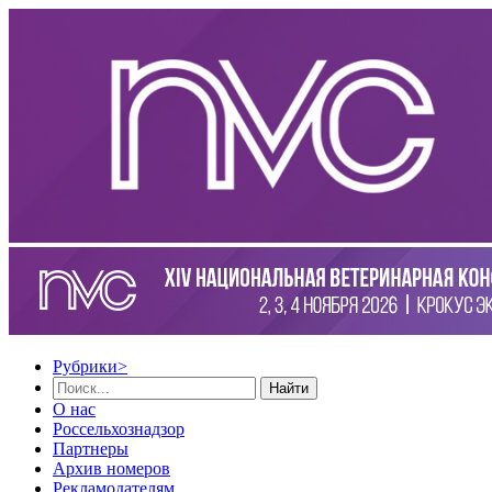
Рубрики
>
Найти
О нас
Россельхознадзор
Партнеры
Архив номеров
Рекламодателям