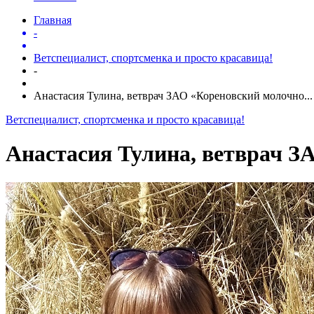
Главная
-
Ветспециалист, спортсменка и просто красавица!
-
Анастасия Тулина, ветврач ЗАО «Кореновский молочно...
Ветспециалист, спортсменка и просто красавица!
Анастасия Тулина, ветврач З