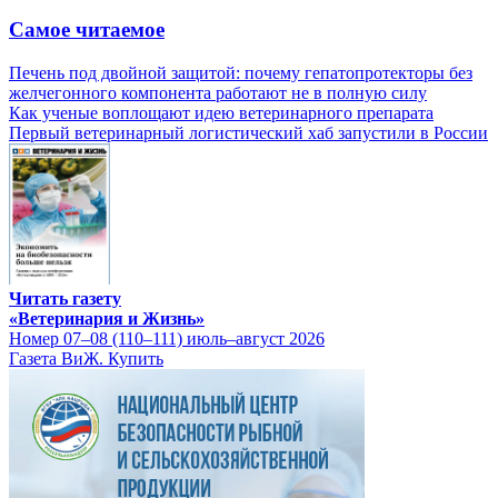
Самое читаемое
Печень под двойной защитой: почему гепатопротекторы без
желчегонного компонента работают не в полную силу
Как ученые воплощают идею ветеринарного препарата
Первый ветеринарный логистический хаб запустили в России
Читать газету
«Ветеринария и Жизнь»
Номер 07–08 (110–111) июль–август 2026
Газета ВиЖ. Купить