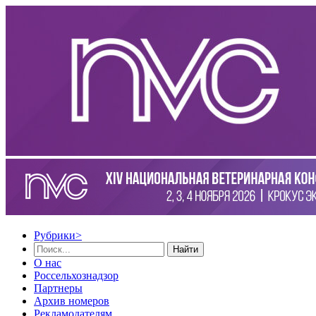
Рубрики
>
Найти
О нас
Россельхознадзор
Партнеры
Архив номеров
Рекламодателям