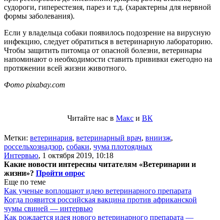
судороги, гиперестезия, парез и т.д. (характерны для нервной
формы заболевания).
Если у владельца собаки появилось подозрение на вирусную
инфекцию, следует обратиться в ветеринарную лабораторию.
Чтобы защитить питомца от опасной болезни, ветеринары
напоминают о необходимости ставить прививки ежегодно на
протяжении всей жизни животного.
Фото pixabay.com
Читайте нас в
Макс
и
ВК
Метки:
ветеринария
,
ветеринарный врач
,
вниизж
,
россельхознадзор
,
собаки
,
чума плотоядных
Интервью
,
1 октября 2019, 10:18
Какие новости интересны читателям «Ветеринарии и
жизни»?
Пройти опрос
Еще по теме
Как ученые воплощают идею ветеринарного препарата
Когда появится российская вакцина против африканской
чумы свиней — интервью
Как рождается идея нового ветеринарного препарата —