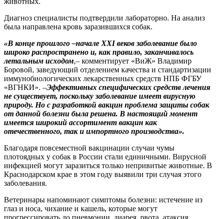
животных.
Диагноз специалисты подтвердили лабораторно. На анализ
была направлена кровь заразившихся собак.
«В конце прошлого –начале XXI веков заболевание было
широко распространено и, как правило, заканчивалось
летальным исходом
,– комментирует «ВиЖ» Владимир
Боровой, заведующий отделением качества и стандартизации
иммунобиологических лекарственных средств НПБ ФГБУ
«ВГНКИ». –
Эффективных специфических средств лечения
не существует, поскольку заболевание имеет вирусную
природу. Но с разработкой вакцин проблема защиты собак
от данной болезни была решена. В настоящий момент
имеется широкий ассортимент вакцин как
отечественного, так и импортного производства».
Благодаря повсеместной вакцинации случаи чумы
плотоядных у собак в России стали единичными. Вирусной
инфекцией могут заразиться только непривитые животные. В
Краснодарском крае в этом году выявили три случая этого
заболевания.
Ветеринары напоминают симптомы болезни: истечение из
глаз и носа, чихание и кашель, которые могут
прогрессировать до пневмонии, диарея, рвота, атаксия,