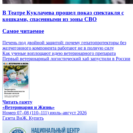
В Театре Куклачева прошел показ спектакля с
кошками, спасенными из зоны СВО
Самое читаемое
Печень под двойной защитой: почему гепатопротекторы без
желчегонного компонента работают не в полную силу
Как ученые воплощают идею ветеринарного препарата
Первый ветеринарный логистический хаб запустили в России
Читать газету
«Ветеринария и Жизнь»
Номер 07–08 (110–111) июль–август 2026
Газета ВиЖ. Купить