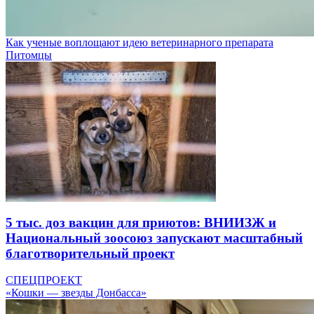
Как ученые воплощают идею ветеринарного препарата
Питомцы
5 тыс. доз вакцин для приютов: ВНИИЗЖ и
Национальный зоосоюз запускают масштабный
благотворительный проект
СПЕЦПРОЕКТ
«Кошки — звезды Донбасса»