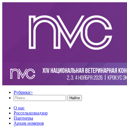
Рубрики
>
Найти
О нас
Россельхознадзор
Партнеры
Архив номеров