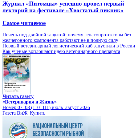
Журнал «Питомцы» успешно провел первый
лекторий на фестивале «Хвостатый пикник»
Самое читаемое
Печень под двойной защитой: почему гепатопротекторы без
желчегонного компонента работают не в полную силу
Первый ветеринарный логистический хаб запустили в России
Как ученые воплощают идею ветеринарного препарата
Читать газету
«Ветеринария и Жизнь»
Номер 07–08 (110–111) июль–август 2026
Газета ВиЖ. Купить