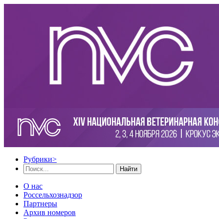
Рубрики
>
Найти
О нас
Россельхознадзор
Партнеры
Архив номеров