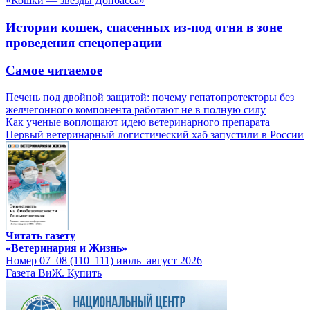
«Кошки — звезды Донбасса»
Истории кошек, спасенных из-под огня в зоне
проведения спецоперации
Самое читаемое
Печень под двойной защитой: почему гепатопротекторы без
желчегонного компонента работают не в полную силу
Как ученые воплощают идею ветеринарного препарата
Первый ветеринарный логистический хаб запустили в России
Читать газету
«Ветеринария и Жизнь»
Номер 07–08 (110–111) июль–август 2026
Газета ВиЖ. Купить