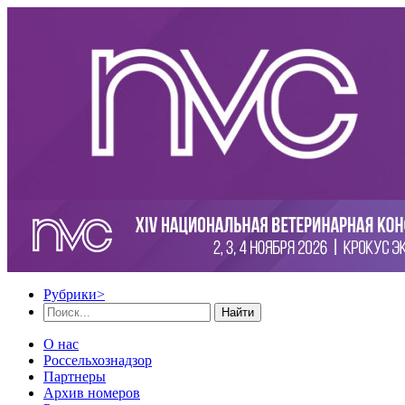
Рубрики
>
Найти
О нас
Россельхознадзор
Партнеры
Архив номеров