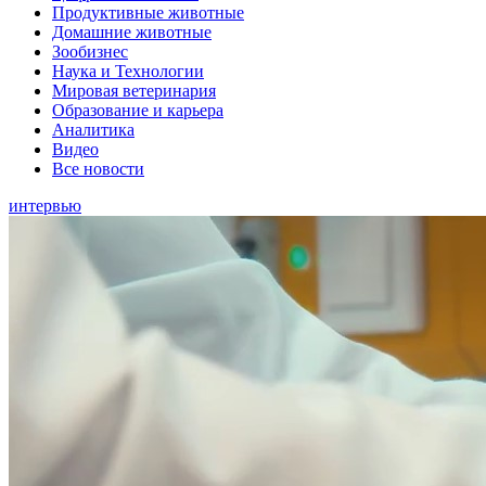
Продуктивные животные
Домашние животные
Зообизнес
Наука и Технологии
Мировая ветеринария
Образование и карьера
Аналитика
Видео
Все новости
интервью