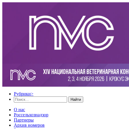
Рубрики
>
Найти
О нас
Россельхознадзор
Партнеры
Архив номеров