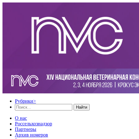
Рубрики
>
Найти
О нас
Россельхознадзор
Партнеры
Архив номеров