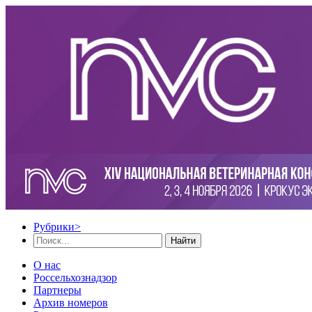
Рубрики
>
Найти
О нас
Россельхознадзор
Партнеры
Архив номеров