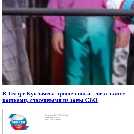
В Театре Куклачева прошел показ спектакля с
кошками, спасенными из зоны СВО