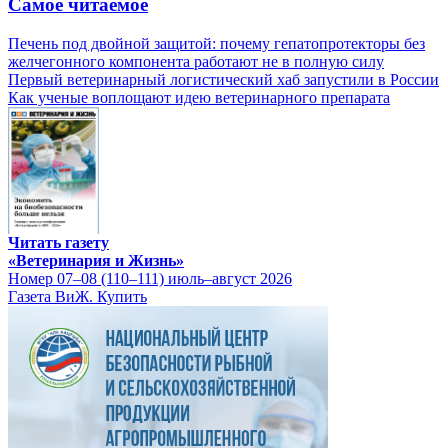
Самое читаемое
Печень под двойной защитой: почему гепатопротекторы без
желчегонного компонента работают не в полную силу
Первый ветеринарный логистический хаб запустили в России
Как ученые воплощают идею ветеринарного препарата
Читать газету
«Ветеринария и Жизнь»
Номер 07–08 (110–111) июль–август 2026
Газета ВиЖ. Купить