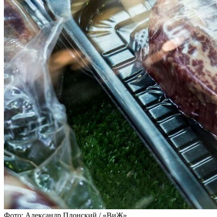
Фото: Александр Плонский / «ВиЖ»