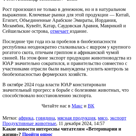
Рост произошел не только в денежном, но и в натуральном
выражении. Ключевые рынки для этой продукции — Китай,
Египет, Объединенные Арабские Эмираты, Иордания,
Мозамбик, Кувейт, Катар, Саудовская Аравия, Маврикий и
Сейшельские острова,
отмечает
издание.
Последние три года из-за пробелов в биобезопасности
республика неоднократно сталкивалась с ящуром у крупного
рогатого скота, птичьим гриппом и африканской чумой
свиней. На этом фоне экспорт продукции животноводства из
ЮАР значительно сократился, и правительство совместно с
участниками отрасли были вынуждены усилить контроль за
биобезопасностью фермерских хозяйств.
В октябре 2024 года власти ЮАР констатировали
значительный прогресс в борьбе с болезнями животных, что
способствовало восстановлению экспорта.
Читайте нас в
Макс
и
ВК
Метки:
африка
,
говядина
,
мясная продукция
,
мясо
,
экспорт
Продуктивные животные
,
11 декабря 2024, 14:57
Какие новости интересны читателям «Ветеринарии и
жизни»?
Пройти опрос