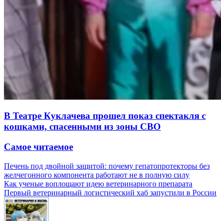
В Театре Куклачева прошел показ спектакля с
кошками, спасенными из зоны СВО
Самое читаемое
Печень под двойной защитой: почему гепатопротекторы без
желчегонного компонента работают не в полную силу
Как ученые воплощают идею ветеринарного препарата
Первый ветеринарный логистический хаб запустили в России