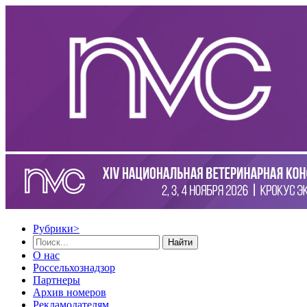
Рубрики
>
Найти
О нас
Россельхознадзор
Партнеры
Архив номеров
Рекламодателям