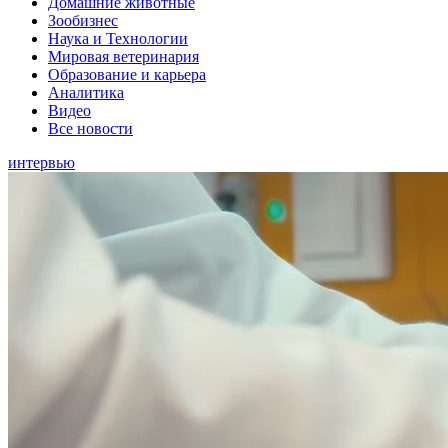
Домашние животные
Зообизнес
Наука и Технологии
Мировая ветеринария
Образование и карьера
Аналитика
Видео
Все новости
интервью