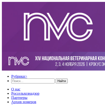
Рубрики
>
Найти
О нас
Россельхознадзор
Партнеры
Архив номеров