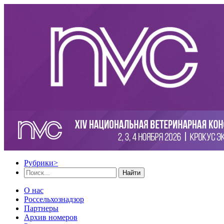
Рубрики
>
Найти
О нас
Россельхознадзор
Партнеры
Архив номеров