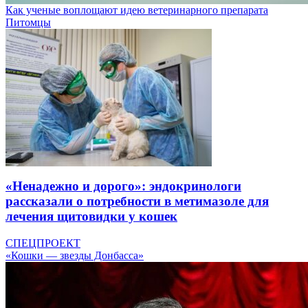
Как ученые воплощают идею ветеринарного препарата
Питомцы
«Ненадежно и дорого»: эндокринологи
рассказали о потребности в метимазоле для
лечения щитовидки у кошек
СПЕЦПРОЕКТ
«Кошки — звезды Донбасса»