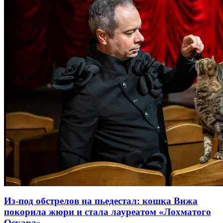
Из-под обстрелов на пьедестал: кошка Вижа
покорила жюри и стала лауреатом «Лохматого
Оскара»